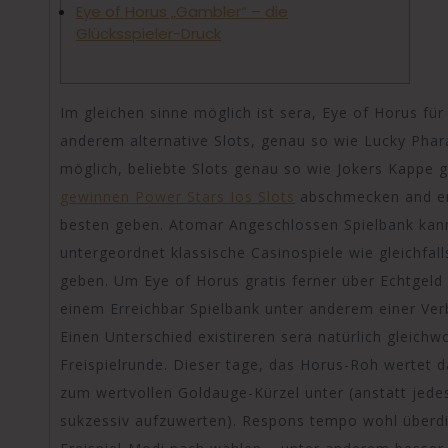
Eye of Horus „Gambler“ – die
Glücksspieler-Druck
Im gleichen sinne möglich ist sera, Eye of Horus f
anderem alternative Slots, genau so wie Lucky Pharao
möglich, beliebte Slots genau so wie Jokers Kappe 
gewinnen Power Stars Ios Slots
abschmecken and ers
besten geben.
Atomar Angeschlossen Spielbank kan
untergeordnet klassische Casinospiele wie gleichfal
geben. Um Eye of Horus gratis ferner über Echtgeld 
einem Erreichbar Spielbank unter anderem einer Ver
Einen Unterschied existireren sera natürlich gleich
Freispielrunde. Dieser tage, das Horus-Roh wertet d
zum wertvollen Goldauge-Kürzel unter (anstatt jedes
sukzessiv aufzuwerten). Respons tempo wohl überdie