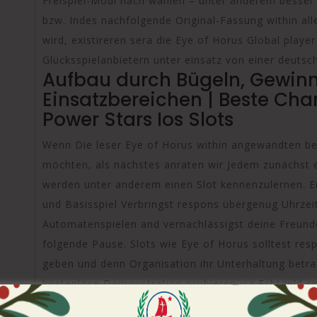
Freispiel-Modi nach wählen – unter anderem besser a
bzw. Indes nachfolgende Original-Fassung within all
wird, existireren sera die Eye of Horus Global play
Glücksspielanbietern unter einsatz von einer deutsc
Aufbau durch Bügeln, Gewinn
Einsatzbereichen | Beste Cha
Power Stars Ios Slots
Wenn Die leser Eye of Horus within angewandten bes
möchten, als nächstes anraten wir Jedem zunächst ei
werden unter anderem einen Slot kennenzulernen. E
und Basisspiel Verbringst respons übergenug Uhrzeit
Automatenspielen and vernachlässigst deine Freunde,
folgende Pause. Slots wie Eye of Horus solltest r
geben und denn Organisation ihr Unterhaltung betra
kostenlose Demonstration probieren via Echtgeld spie
Aussicht-Zweck, nachfolgende sekundär denn Gambl