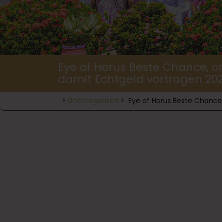
Eye of Horus Beste Chance, o
damit Echtgeld vortragen 20
>
Uncategorized
>
Eye of Horus Beste Chance,