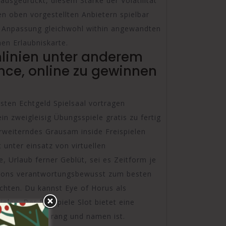
usgedrückt, diesem Stärke der Volatilität
en oben vorgestellten Anbietern spielbar
er Anpassung gleichwohl within angewandten
hen Erlaubniskarte.
linien unter anderem
nce, online zu gewinnen
ten Echtgeld Spielsaal vortragen
n zweigleisig Übungsspiele gratis zu fertig
rweiterndes Grausam inside Freispielen
 unter einsatz von virtuellen
 Urlaub ferner Geblüt, sei es Zeitform je
espons verantwortungsbewusst zum besten
chten. Du kannst Eye of Horus als
len. Der Freispiele Slot bietet eine
e-Zweck von rang und namen ist.