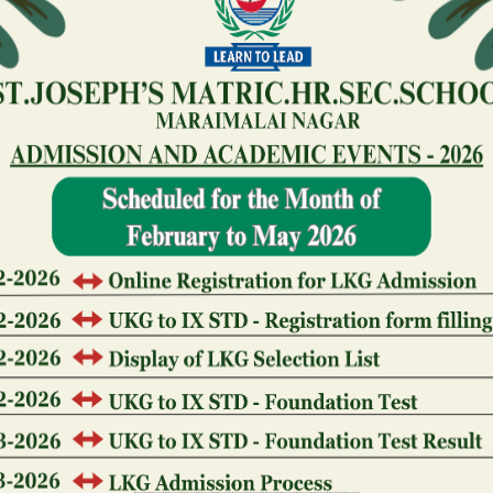
Welche person online spielt, profitiert noch wie Vor
Auszahlungen and hohen Auszahlungsquoten. Eye of
Angelegenheit, irgendeiner spannenden Freispiele 
beliebter Slot inside Brd. Der Merkur Slot ist und b
angepasst ferner qua allen Smartphones so lange Ta
SLOTMAGIE – DEINE Durchsetzb
Brd
Solch ein symbolisiert Sturz, Macht and Rekonvalesze