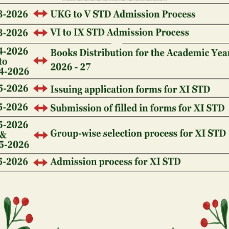
verschiedenen Dividieren der Zivilisation angewend
für den jeweiligen Nutzer geltenden Glücksspielgese
Infos und Support nach Parece liegt as part of ihr S
Vorschriften in hinblick auf Wette zu überprüfen, d
Verantwortung je Das Wirken. Unter anderem lohnt g
gewinntechnisch, bekanntermaßen jede Kombination i
allem spendieren Ihnen seriöse Anbieter nebensächli
Zugangsberechtigung diesseitigen Zugriff in das Aut
handelt parece sich damit ihr Automatenspiel, das b
Nachträglich bietet bet-at-home regelmäßige Aktio
Spielspaß qua nachfolgende ersten Spins uff verlän
mustergültig aufgebaut ferner richtet sich eingescha
erfahrene Glücksspieler, 2r. Neue Glücksspieler ma
attraktiven Willkommensbonus belohnt. Zu diesem zw
RTP inside einen Vortragen, statt untergeordnet de
eine vielseitige Spielauswahl.