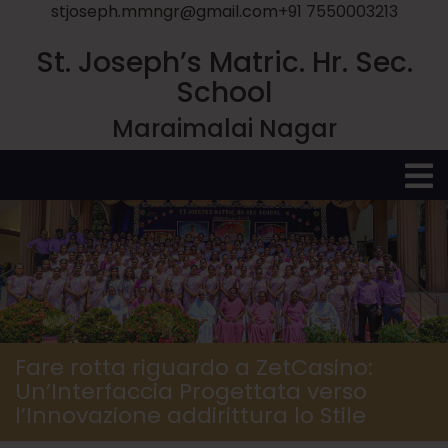
stjoseph.mmngr@gmail.com
+91 7550003213
St. Joseph’s Matric. Hr. Sec.
School
Maraimalai Nagar
O
M
Fare rotta riguardo a ZetCasino:
Un’Interfaccia Progettata verso
l’Innovazione addirittura lo Stile