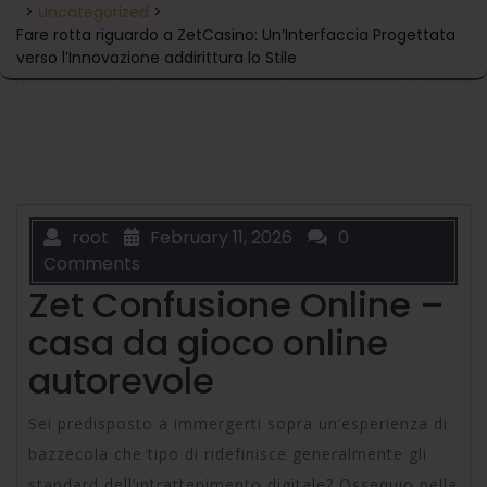
>
Uncategorized
>
Fare rotta riguardo a ZetCasino: Un’Interfaccia Progettata
verso l’Innovazione addirittura lo Stile
root
February 11, 2026
0
Comments
Zet Confusione Online –
casa da gioco online
autorevole
Sei predisposto a immergerti sopra un’esperienza di
bazzecola che tipo di ridefinisce generalmente gli
standard dell’intrattenimento digitale? Ossequio nella