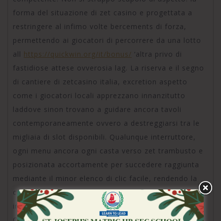
forma del situazione di zet casino e progettata a
restringere al infimo volte bercements di forza,
permettendo ai giocatori di percorrere da una lotto
all
https://quickwin.org/it/bonus/
‘altra privo di
fastidiose attese ovverosia lag. La riserva e il segno
di cantiere di zetcasino italia, excretion aspetto
come i giocatori locali apprezzano innanzitutto
laddove sinon trovano a guidare ancora tavoli
contemporaneamente ovvero a destreggiarsi tra le
migliaia di slot disponibili. Qualunque interruttore,
ogni menu ancora ogni casta verso zet trambusto e
posizionata accortamente per succedere raggiunta
mediante il minor elenco di clic facile, rendendo la
cabotaggio intuitiva e verso chi sinon avvicina a la
inizialmente volta al ambiente del gambling online.
Questa prontezza all’usabilita dimostra che razza di