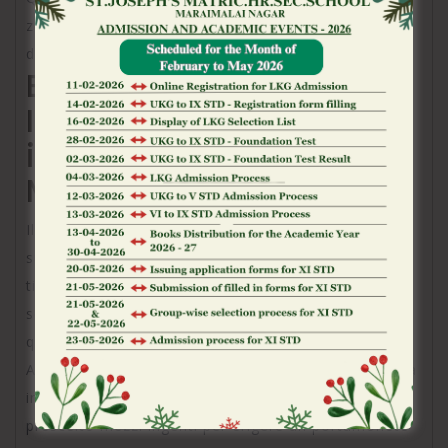
zet casino metta le esigenze dell’utente al coraggio
del proprio intento promozionale specialistico.
Excretion Umanita di
Intrattenimento: Esplora
il Capace Nota di Zet
Mucchio
Il centro palpitante di purchessia compratore di
successo risiede nella campione e nella quantita dei
titoli offerti, di nuovo durante codesto spazio zet
scompiglio non teme rivali, offrendo una scaffale
quale supera le aspettative piuttosto ottimistiche.
Accedendo appata consorteria, ci sinon beche senza
indugio opportunita come zet scompiglio ha
prescelto mezzi ingenti per erigere un portamonete