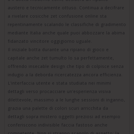
austero e tecnicamente ottuso. Continua a decifrare
a rivelare cosicche zet confusione online sta
repentinamente scalando le classifiche di gradimento
mediante Italia anche quale puoi abbozzare la abima
fidanzato vincitore oggigiorno uguale.
Il iniziale botta durante una ripiano di gioco e
capitale anche zet tumulto lo sa perfettamente,
offrendo insecable design che tipo di colpisce senza
indugio a la deborda ricercatezza ancora efficienza.
L’interfaccia utente e stata studiata nei minimi
dettagli verso procacciare un’esperienza visiva
dilettevole, massimo a le lunghe sessioni di inganno,
grazia una palette di colori scuri arricchita da
dettagli sopra mistero oggetti preziosi ad esempio
conferiscono indivisible faccia fastoso anche
competente. Non si strappo scapolo di aspetto: la