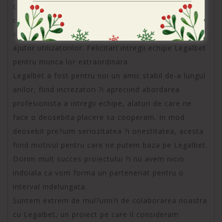
constituie un aplica?ie foarte favorabil, cu o
cantitate colosal de informa?ii de calitate ?i mereu
actualizate, cu recenzii oneste ce sunt de un real
ajutor utilizatorilor. Felicitari intregii echipe Legalbet
pentru munca lor extraordinara.
Legalbet a fost pentru noi un amic stabil de-a lungul
anilor, fiind increzatori ?i apreciind abordarea
profesionista a intregii echipe, alaturi de care ne
face o deosebita placere sa cooperam. In mod
deosebit pre?uim seriozitatea ?i onestitatea, acesta
fiind motivul pentru care ne putem baza pe Legalbet.
Dorim mult succes proiectului ?i nu avem nicio
indoiala ca vom forma un parteneriat pentru o
interval indelungata.
Suntem extrem de mul?umi?i de colaborarea noastra
cu Legalbet, un proiect pe care il consideram