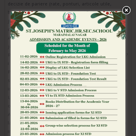
decizie de pariere (rate, ponturi, articole utile,
bonusuri). Este un portal impar?ial ?i orientat catre
jucatori. Pentru Mozzart este o placere ?i o onoare
ca cooperam cu Legalbet.
Aceasta website de recenzii pentru companiile de
jocuri de noroc este valoroasa pentru pariorii din
Romania. Utilizatorii no?tri au acces la date corecte ?
i detaliate despre ofertele noastre prin Legalbet.
Profesionalismul ?i obiectivitatea echipei Legalbet
sunt de neegalat, iar recenziile lor ne-au ajutat sa ne
imbunata?im serviciile. Recomandam cu incredere
Legalbet tuturor celor care doresc sa colaboreze cu
o portal de incredere ?i de inalta calitate.
Avem placerea de a lucra cu echipa Legalbet inca de
la inceputul lansarii noastre pe pia?a din Romania, la
inceputul anului 2022. Suntem de idee ca Legalbet