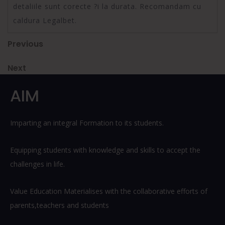
detaliile sunt corecte ?i la durata. Recomandam cu
caldura Legalbet.
Post
Previous
Previous
Post
navigation
Next
Next
Post
AIM
Imparting an integral Formation to its students.
Equipping students with knowledge and skills to accept the
challenges in life.
Value Education Materialises with the collaborative efforts of
parents,teachers and students