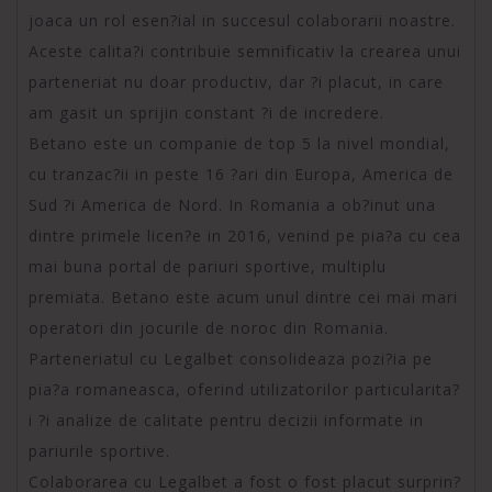
joaca un rol esen?ial in succesul colaborarii noastre.
Aceste calita?i contribuie semnificativ la crearea unui
parteneriat nu doar productiv, dar ?i placut, in care
am gasit un sprijin constant ?i de incredere.
Betano este un companie de top 5 la nivel mondial,
cu tranzac?ii in peste 16 ?ari din Europa, America de
Sud ?i America de Nord. In Romania a ob?inut una
dintre primele licen?e in 2016, venind pe pia?a cu cea
mai buna portal de pariuri sportive, multiplu
premiata. Betano este acum unul dintre cei mai mari
operatori din jocurile de noroc din Romania.
Parteneriatul cu Legalbet consolideaza pozi?ia pe
pia?a romaneasca, oferind utilizatorilor particularita?
i ?i analize de calitate pentru decizii informate in
pariurile sportive.
Colaborarea cu Legalbet a fost o fost placut surprin?