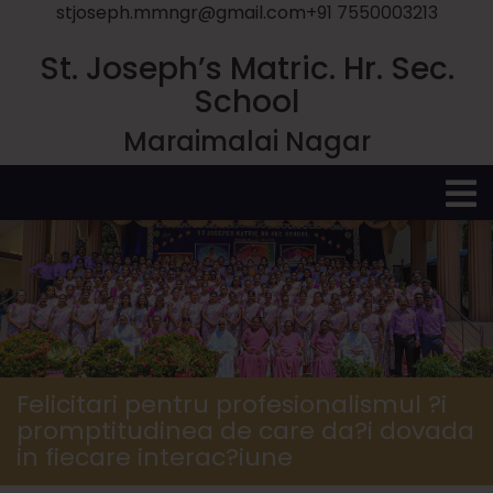
stjoseph.mmngr@gmail.com
+91 7550003213
St. Joseph’s Matric. Hr. Sec.
School
Maraimalai Nagar
O
M
Felicitari pentru profesionalismul ?i
promptitudinea de care da?i dovada
in fiecare interac?iune