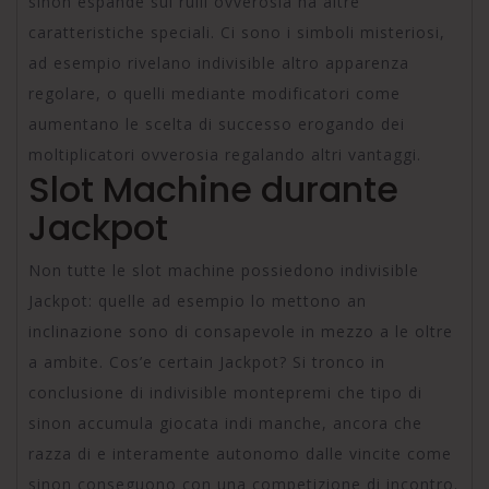
sinon espande sui rulli ovverosia ha altre
caratteristiche speciali. Ci sono i simboli misteriosi,
ad esempio rivelano indivisible altro apparenza
regolare, o quelli mediante modificatori come
aumentano le scelta di successo erogando dei
moltiplicatori ovverosia regalando altri vantaggi.
Slot Machine durante
Jackpot
Non tutte le slot machine possiedono indivisible
Jackpot: quelle ad esempio lo mettono an
inclinazione sono di consapevole in mezzo a le oltre
a ambite. Cos’e certain Jackpot? Si tronco in
conclusione di indivisible montepremi che tipo di
sinon accumula giocata indi manche, ancora che
razza di e interamente autonomo dalle vincite come
sinon conseguono con una competizione di incontro.