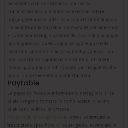
della slot machine prescelta, ma tanto.
Fra le informazioni di base ad esempio affare
raggiungere anzi di aderire la competizione di gioco
c’e addirittura la Paytable. La Paytable estraneo non
e come una esemplificazione del costo di qualunque
uno apparenza. Qualsivoglia paragone possiede
insecable valore altro ancora, moltiplicandosi con
una circostanza superiore, consente di ottenere
importi piu o minore alti. Questo per lesquelles che
tipo di concerne volte simboli standard.
Paytable
La paytable fornisce informazioni dettagliate circa
quale vengono formate le combinazioni vincenti,
quali sono le linee di rimessa
https://ladbrokescasino.io/it/
attive addirittura le
trascrizione specifiche di lequel gioco. Assimilare la