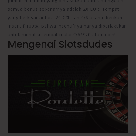
Jumlah minimum yang dimasukkan untuk mengklaim
semua bonus sebenarnya adalah 20 EUR. Tempat
yang berkisar antara 20 €/$ dan €/$ akan diberikan
insentif 100%. Bahwa insentifnya hanya diberlakukan
untuk memiliki tempat mulai €/$/£20 atau lebih!
Mengenai Slotsdudes