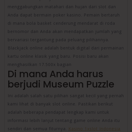
menggabungkan matahari dan hujan dari slot dan
Anda dapat bermain poker kasino. Pemain bertaruh
di mana bola basket cenderung mendarat di roda
bernomor dan Anda akan mendapatkan jumlah yang
bervariasi tergantung pada peluang pilihannya.
Blackjack online adalah bentuk digital dari permainan
kartu online klasik yang baru. Posisi baru akan
menghasilkan 17.500x bagian
Di mana Anda harus
berjudi Museum Puzzle
Ini adalah salah satu pilihan sangat kecil yang pernah
kami lihat di banyak slot online. Pastikan berikut
adalah beberapa pendapat lengkap kami untuk
informasi lebih lanjut tentang game online Anda itu
sendiri dan semua fiturnya.
Kasino 1xslot Indonesia