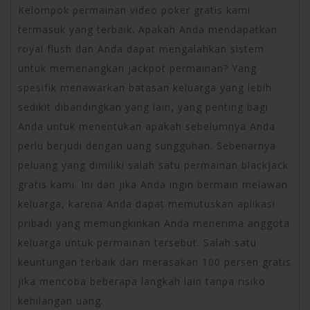
Kelompok permainan video poker gratis kami
termasuk yang terbaik. Apakah Anda mendapatkan
royal flush dan Anda dapat mengalahkan sistem
untuk memenangkan jackpot permainan? Yang
spesifik menawarkan batasan keluarga yang lebih
sedikit dibandingkan yang lain, yang penting bagi
Anda untuk menentukan apakah sebelumnya Anda
perlu berjudi dengan uang sungguhan. Sebenarnya
peluang yang dimiliki salah satu permainan blackjack
gratis kami. Ini dan jika Anda ingin bermain melawan
keluarga, karena Anda dapat memutuskan aplikasi
pribadi yang memungkinkan Anda menerima anggota
keluarga untuk permainan tersebut. Salah satu
keuntungan terbaik dari merasakan 100 persen gratis
jika mencoba beberapa langkah lain tanpa risiko
kehilangan uang.