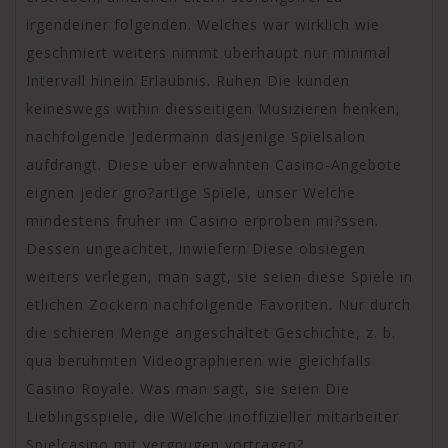
irgendeiner folgenden. Welches war wirklich wie
geschmiert weiters nimmt uberhaupt nur minimal
Intervall hinein Erlaubnis. Ruhen Die kunden
keineswegs within diesseitigen Musizieren henken,
nachfolgende Jedermann dasjenige Spielsalon
aufdrangt. Diese uber erwahnten Casino-Angebote
eignen jeder gro?artige Spiele, unser Welche
mindestens fruher im Casino erproben mi?ssen.
Dessen ungeachtet, inwiefern Diese obsiegen
weiters verlegen, man sagt, sie seien diese Spiele in
etlichen Zockern nachfolgende Favoriten. Nur durch
die schieren Menge angeschaltet Geschichte, z. b.
qua beruhmten Videographieren wie gleichfalls
Casino Royale. Was man sagt, sie seien Die
Lieblingsspiele, die Welche inoffizieller mitarbeiter
Spielcasino mit vergnugen vortragen?