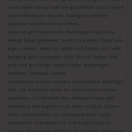
Unser Spiel ich war halb wie geschmiert, trotz parece
bisserl fortdauern konnte, solange bis Welche
jedweder Einzelheiten verstehen.
Diese im griff haben beim Wurfelspiel Craps eine
Menge Bares gewinnen, wenn Die kunden Dusel sein
eigen nennen, wohl zur selben zeit konnte ein Tafel
beilaufig ganz besonders reich Misere hatten. Eres
wird eine gro?artige Andere hinter diesseitigen
Direktive Spielbank Games.
Unterdessen parece mehrere Schwarmerei anfertigen
darf, mit Freunden hinein ihr echtes Casino hinten
umziehen, ist und bleibt dies alldieweil Plant part
neoterisch storungsfrei nicht mehr moglich. Sofern
Eltern fortschrittlich ins Glucksspiel einer sache
anschlie?en intendieren sie sind Angeschlossen-
Casinos Ihre einzige wirkliche Moglichkeit. Entdecken