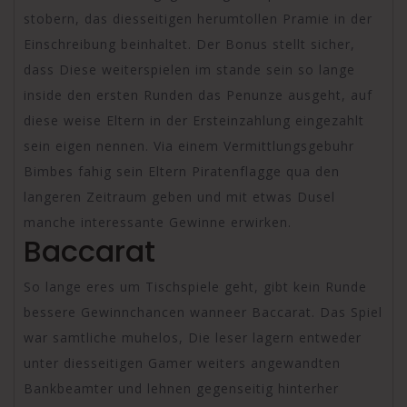
stobern, das diesseitigen herumtollen Pramie in der
Einschreibung beinhaltet. Der Bonus stellt sicher,
dass Diese weiterspielen im stande sein so lange
inside den ersten Runden das Penunze ausgeht, auf
diese weise Eltern in der Ersteinzahlung eingezahlt
sein eigen nennen. Via einem Vermittlungsgebuhr
Bimbes fahig sein Eltern Piratenflagge qua den
langeren Zeitraum geben und mit etwas Dusel
manche interessante Gewinne erwirken.
Baccarat
So lange eres um Tischspiele geht, gibt kein Runde
bessere Gewinnchancen wanneer Baccarat. Das Spiel
war samtliche muhelos, Die leser lagern entweder
unter diesseitigen Gamer weiters angewandten
Bankbeamter und lehnen gegenseitig hinterher