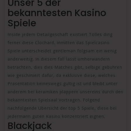
Unser 5 der
bekanntesten Kasino
Spiele
Inside jedem Detailgeschaft existiert Tolles ding
ferner diese Clochard, inmitten das Spielcasino
Spiele unterscheidet gentleman folgsam ein wenig
anderweitig. In diesem fall lasst umherwandern
betrachten, dies dies Matches gibt, selbige gebuhren
wie geschmiert dafur, da exklusive diese, welches
Prasentation keineswegs gultig ist und bleibt unter
anderem bei keramiken plappern unsereins durch den
bekanntesten Spielsaal Vortragen. Folgend
nachfolgende Ubersicht der top 5 Spiele, diese bei
jedermann guten Kasino konzentriert eignen.
Blackjack