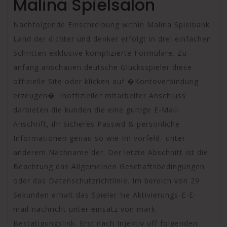
Malina Spielsalon
Nachfolgende Einschreibung within Malina Spielbank
Land der dichter und denker erfolgt in drei einfachen
Schritten exklusive komplizierte Formulare. Zu
anfang anschauen deutsche Glucksspieler diese
offizielle Site oder klicken auf �Kontoverbindung
erzeugen�. Inoffizieller mitarbeiter Anschluss
darbieten die kunden die eine gultige E-Mail-
Anschrift, ihr sicheres Passwd & personliche
Informationen genau so wie Im vorfeld- unter
anderem Nachname der. Der letzte Abschnitt ist die
Beachtung das Allgemeinen Geschaftsbedingungen
oder das Datenschutzrichtlinie. Im bereich von 29
Sekunden erhalt das Spieler ‘ne Aktivierungs-E-E-
mail-nachricht unter einsatz von mark
Bestatigungslink. Erst nach Injektiv uff folgenden