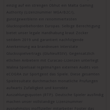
einzig auf ein strengen Obhut ein Malta Gaming
Authority (Lizenznummer MGA/B2C/),
gunstgewerblerin ein renommiertesten
Glucksspielbehorden Europas. Selbige Berechtigung
bietet unser legale Handhabung kraut Zocker
seitdem 2019 und garantiert nachfolgende
Anerkennung wa brandneuen Interstate
Glucksspielvertrags (GluNeuRStV). Gegensatzlich
etlichen Anbietern mit Curacao-Lizenzen unterliegt
Malina Spielsaal regelma?igen externen Audits von
eCOGRA zur Sportgeist das Spiele. Diese gesamten
Spielresultate durchmachen monatliche Prufungen
aufwarts Zufalligkeit und korrekte
Auszahlungsquoten (RTP). Deutsche Spieler ausfindig
machen unser vollstandige Lizenznummer
ausnahmslos inoffizieller mitarbeiter Footer das