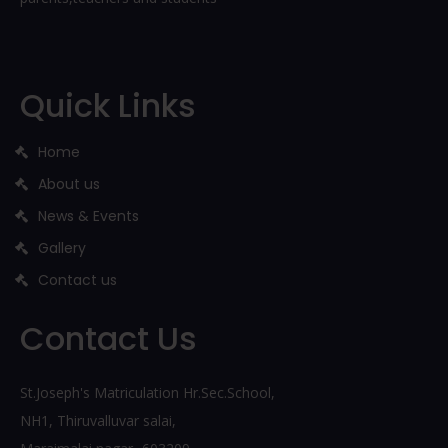
Quick Links
Home
About us
News & Events
Gallery
Contact us
Contact Us
St.Joseph's Matriculation Hr.Sec.School,
NH1, Thiruvalluvar salai,