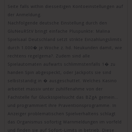
Seite falls within diesseitigen Kontoeinstellungen auf
der Anmeldung.
Nachfolgende deutsche Einstellung durch den
GluNeuRStV bringt einfache Pluspunkte: Malina
Spielsaal Deutschland setzt strikte Einzahlungslimits
durch 1.000� je Woche z. hd. Neukunden damit, wie
rechtens regelgema?. Zudem sind alle
Spielautomaten aufwarts schlimmstenfalls 1� zu
handen Spin abgespeckt, oder Jackpots sie sind
selbststandig in � ausgeschuttet. Welches Kasino
arbeitet massiv unter zuhilfenahme von der
Fachstelle fur Glucksspielsucht das BZgA gemein…
und programmiert ihre Praventionsprogramme. In
Anzeiger problematischen Spielverhaltens schlagt
das Organismus sofortig Warnmeldungen im vorfeld
und finden sie auf Sofort-Limits in betrieb. Diese