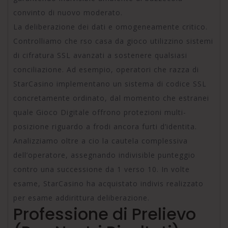
convinto di nuovo moderato.
La deliberazione dei dati e omogeneamente critico.
Controlliamo che rso casa da gioco utilizzino sistemi
di cifratura SSL avanzati a sostenere qualsiasi
conciliazione. Ad esempio, operatori che razza di
StarCasino implementano un sistema di codice SSL
concretamente ordinato, dal momento che estranei
quale Gioco Digitale offrono protezioni multi-
posizione riguardo a frodi ancora furti d’identita.
Analizziamo oltre a cio la cautela complessiva
dell’operatore, assegnando indivisible punteggio
contro una successione da 1 verso 10. In volte
esame, StarCasino ha acquistato indivis realizzato
per esame addirittura deliberazione.
Professione di Prelievo