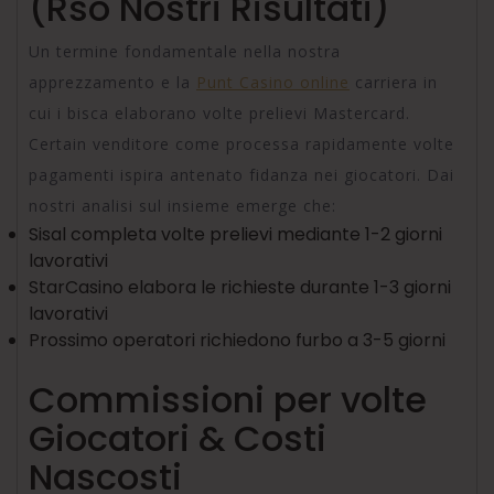
(Rso Nostri Risultati)
Un termine fondamentale nella nostra
apprezzamento e la
Punt Casino online
carriera in
cui i bisca elaborano volte prelievi Mastercard.
Certain venditore come processa rapidamente volte
pagamenti ispira antenato fidanza nei giocatori. Dai
nostri analisi sul insieme emerge che:
Sisal completa volte prelievi mediante 1-2 giorni
lavorativi
StarCasino elabora le richieste durante 1-3 giorni
lavorativi
Prossimo operatori richiedono furbo a 3-5 giorni
Commissioni per volte
Giocatori & Costi
Nascosti