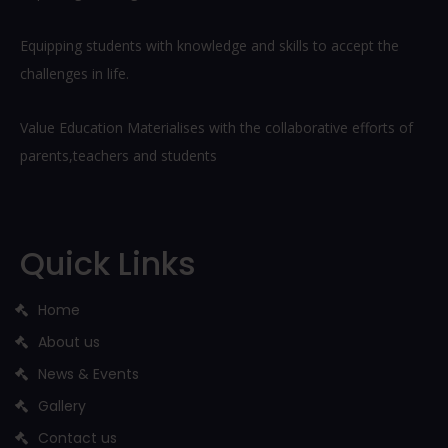
Equipping students with knowledge and skills to accept the
challenges in life.
Value Education Materialises with the collaborative efforts of
parents,teachers and students
Quick Links
Home
About us
News & Events
Gallery
Contact us