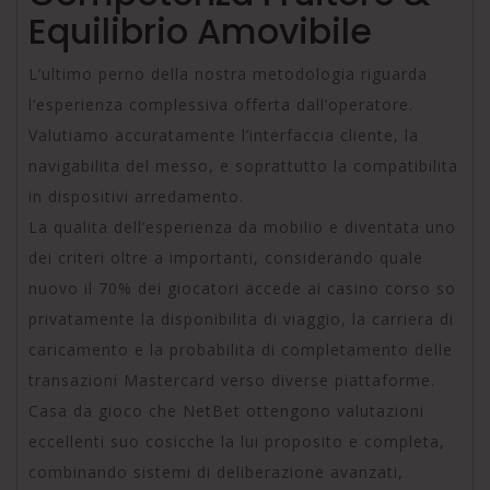
Equilibrio Amovibile
L’ultimo perno della nostra metodologia riguarda
l’esperienza complessiva offerta dall’operatore.
Valutiamo accuratamente l’interfaccia cliente, la
navigabilita del messo, e soprattutto la compatibilita
in dispositivi arredamento.
La qualita dell’esperienza da mobilio e diventata uno
dei criteri oltre a importanti, considerando quale
nuovo il 70% dei giocatori accede ai casino corso so
privatamente la disponibilita di viaggio, la carriera di
caricamento e la probabilita di completamento delle
transazioni Mastercard verso diverse piattaforme.
Casa da gioco che NetBet ottengono valutazioni
eccellenti suo cosicche la lui proposito e completa,
combinando sistemi di deliberazione avanzati,