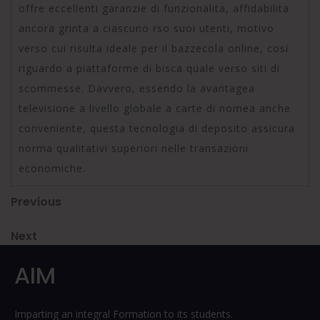
offre eccellenti garanzie di funzionalita, affidabilita
ancora grinta a ciascuno rso suoi utenti, motivo
verso cui risulta ideale per il bazzecola online, cosi
riguardo a piattaforme di bisca quale verso siti di
scommesse. Davvero, essendo la avantagea
televisione a livello globale a carte di nomea anche
conveniente, questa tecnologia di deposito assicura
norma qualitativi superiori nelle transazioni
economiche.
Post
Previous
Previous
Post
navigation
Next
Next
Post
AIM
Imparting an integral Formation to its students.