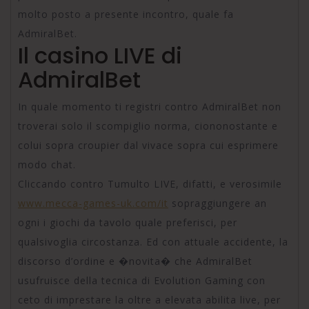
molto posto a presente incontro, quale fa
AdmiralBet.
Il casino LIVE di
AdmiralBet
In quale momento ti registri contro AdmiralBet non
troverai solo il scompiglio norma, ciononostante e
colui sopra croupier dal vivace sopra cui esprimere
modo chat.
Cliccando contro Tumulto LIVE, difatti, e verosimile
www.mecca-games-uk.com/it
sopraggiungere an
ogni i giochi da tavolo quale preferisci, per
qualsivoglia circostanza. Ed con attuale accidente, la
discorso d’ordine e �novita� che AdmiralBet
usufruisce della tecnica di Evolution Gaming con
ceto di imprestare la oltre a elevata abilita live, per