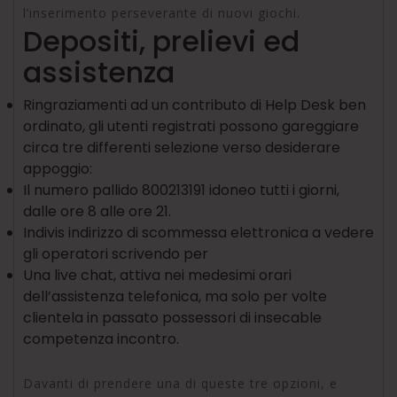
l’inserimento perseverante di nuovi giochi.
Depositi, prelievi ed
assistenza
Ringraziamenti ad un contributo di Help Desk ben
ordinato, gli utenti registrati possono gareggiare
circa tre differenti selezione verso desiderare
appoggio:
Il numero pallido 800213191 idoneo tutti i giorni,
dalle ore 8 alle ore 21.
Indivis indirizzo di scommessa elettronica a vedere
gli operatori scrivendo per
Una live chat, attiva nei medesimi orari
dell’assistenza telefonica, ma solo per volte
clientela in passato possessori di insecable
competenza incontro.
Davanti di prendere una di queste tre opzioni, e