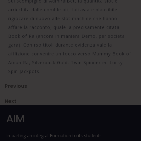
Sul scompiglio di AdmiralBet, la quantita slot e
arricchita dalle comble ati, tuttavia e plausibile
rigiocare di nuovo alle slot machine che hanno
affare la racconto, quale la precisamente citata
Book of Ra (ancora in maniera Demo, per societa
gara). Con rso titoli durante evidenza vale la
afflizione convenire un tocco verso Mummy Book of
Amun Ra, Silverback Gold, Twin Spinner ed Lucky
Spin Jackpots.
Post
Previous
Previous
Post
navigation
Next
Next
Post
AIM
Imparting an integral Formation to its students.