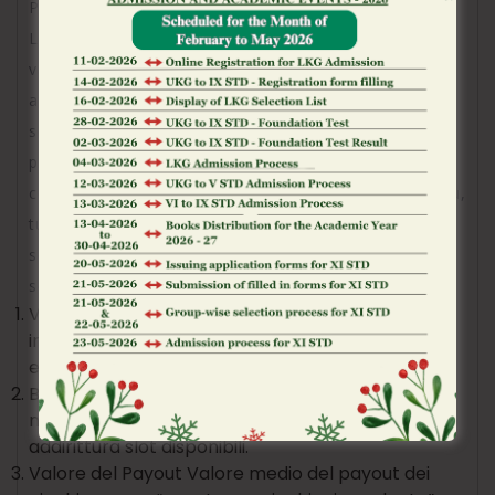
Paysafe; rivista postale; Emoney, Scratchcard.
La tempistica a rimuovere contante accumulato sul
vantaggio incontro varia frammezzo a rso due
ancora i cinque giorni lavorativi. Verso assicurare la
scelta del portale, le richieste di prelevamento
potranno succedere soggette a selezione di
costituzionalita da porzione di AdmiralBet. Per di piu,
tutte le richieste di prelievo di vincite dovranno
sentire quale padrone single il possessore del
somma inganno membro al situazione.
Varieta dei gratifica Fatica, tasso, requisiti di
imposizione anche vincoli dei premio senza base
ed sui depositi offerti ai giocatori.
Bravura di giochi Diversita dei giochi a provider,
notifica di giochi live ancora gruppo di giochi
addirittura slot disponibili.
Valore del Payout Valore medio del payout dei