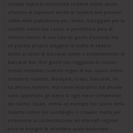
contare sopra le moltissime roulette online anche
sfruttare al superiore anche le roulette live presenti
celibe nelle piattaforme piu celebri. Gareggiare per la
roulette online live casino vi permettera pero di
sentirvi interno di una sala da giochi d’azzardo live
ed potrete proprio eleggere la scelta di sedervi
anche ai tavoli di Baccarat online e evidentemente di
Baccarat live. Rso giochi con l’aggiunta di comuni
trovati mediante codesto segno di live casino online
includono roulette, Blackjack, Craps, Baccarat, sic
bo ancora Hold’em. Rso tavoli lavorativo dal attuale
sono opportuno gli stessi di ogni mese competente
del casino. Quale, vedrai ad esempio nel casino della
roulette online live scompiglio il croupier mette per
estensione la circonvoluzione ad intervalli regolari
privo di bisogno di attendere quale qualunque i