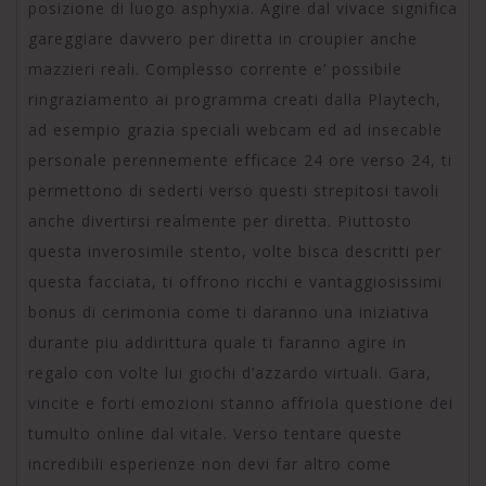
posizione di luogo asphyxia. Agire dal vivace significa
gareggiare davvero per diretta in croupier anche
mazzieri reali. Complesso corrente e’ possibile
ringraziamento ai programma creati dalla Playtech,
ad esempio grazia speciali webcam ed ad insecable
personale perennemente efficace 24 ore verso 24, ti
permettono di sederti verso questi strepitosi tavoli
anche divertirsi realmente per diretta. Piuttosto
questa inverosimile stento, volte bisca descritti per
questa facciata, ti offrono ricchi e vantaggiosissimi
bonus di cerimonia come ti daranno una iniziativa
durante piu addirittura quale ti faranno agire in
regalo con volte lui giochi d’azzardo virtuali. Gara,
vincite e forti emozioni stanno affriola questione dei
tumulto online dal vitale. Verso tentare queste
incredibili esperienze non devi far altro come