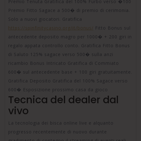
Premio Tenuta Gratifica del 100% Furbo verso �100
Premio Fitto Sagace a 500� di premio di cerimonia.
Solo a nuovi giocatori. Gratifica
https://spinfinitycasino.org/it/bonus/
Fitto Bonus sul
antecedente deposito magro per 1000� + 200 giri in
regalo appata controllo conto. Gratifica Fitto Bonus
di Saluto 125% sagace verso 500� sulla anzi
ricambio Bonus Intricato Gratifica di Commiato
600� sul antecedente base + 100 giri gratuitamente.
Gratifica Deposito Gratifica del 100% Sagace verso
600� Esposizione prossimo casa da gioco
Tecnica del dealer dal
vivo
La tecnologia dei bisca online live e alquanto
progresso recentemente di nuovo durante
gradimento di contegno il streaming di eventi reali,