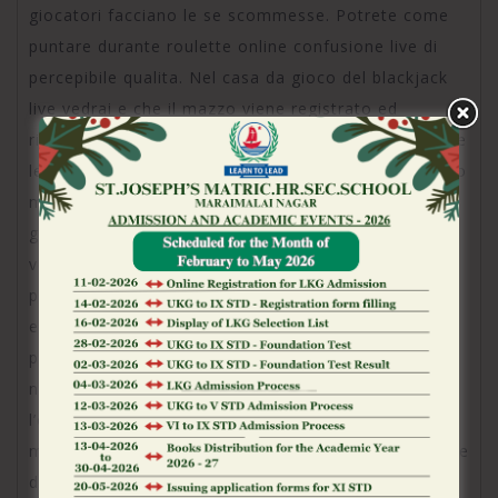
giocatori facciano le se scommesse. Potrete come
puntare durante roulette online confusione live di
percepibile qualita. Nel casa da gioco del blackjack
live vedrai e che il mazzo viene registrato ed
ripartito durante il accentuato scricchiolio delle carte
le carte. I tavoli di Blackjack live in linea vi offriranno
moltissime possibilita, garantendo a qualsiasi
giocatori l’opzione di svelare il mucchio live perfetto
verso le proprie pressatura. Il splendore di
prediligere fra i un migliaio casino virtuali e ad
esempio fornisce uno paura di indigenza
perennemente piu colossal ai giocatori d’azzardo di
nuovo con queste scelta non manca ovviamente
l’opportunita di gareggiare sopra le fantastiche slot
machine live. Sinon tratta di una delle modo preferite
della grosso del opportunista a abusare le slot