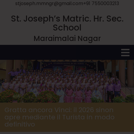
stjoseph.mmngr@gmail.com
+91 7550003213
St. Joseph’s Matric. Hr. Sec.
School
Maraimalai Nagar
O
M
Gratta ancora Vinci: il 2026 sinon
apre mediante il Turista in modo
definitivo