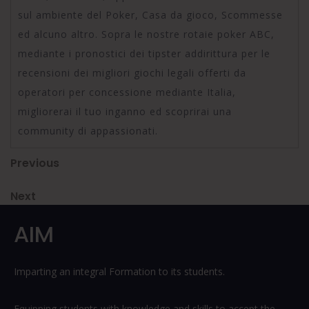
sul ambiente del Poker, Casa da gioco, Scommesse
ed alcuno altro. Sopra le nostre rotaie poker ABC,
mediante i pronostici dei tipster addirittura per le
recensioni dei migliori giochi legali offerti da
operatori per concessione mediante Italia,
migliorerai il tuo inganno ed scoprirai una
community di appassionati.
Post
Previous
Previous
Post
navigation
Next
Next
Post
AIM
Imparting an integral Formation to its students.
Equipping students with knowledge and skills to accept the