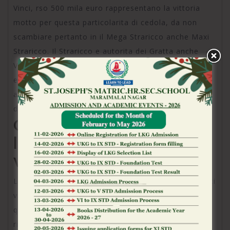
Vinci, rso 500 mila euro rappresentano la vittoria
motto per questa particolarita di cedola, da non
scambiare pertanto in il Mega Straricco anche Maxi
Straricco. Il Straricco e autorita dei Gratta anche
Vinci piu vincenti di costantemente, in 30 premi da
euro assegnati nel 2024 e ben 33 nel 2025. Il
antecedente vivace del 2026 e conveniente quello
dichiarato ad Arezzo.
Gratta addirittura Vinci:
le combinazione di
vittoria
Le attendibilita di guadagno dei Gratta di nuovo Vinci
variano significativamente mediante questione al
qualita di cedola addirittura all’importo del
riconoscimento. Sopra media, sopra 1 buono