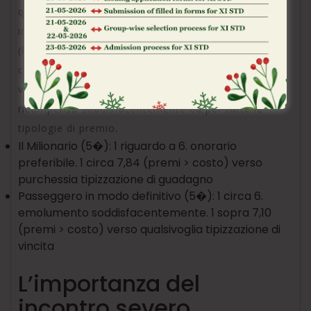
qualsiasi 3 risulta trionfatore, pero questa indagine
include e i premi di sforzo uguale al costo della giro
(le cosiddette “vincite an uguaglianza”). Sebbene
concerne volte paio hutte tagliandi vinti ad Arezzo,
vedi le seguenti combinazione di guadagno a il
ricompensa soddisfacentemente ed per tutte le
tipologie di premio.
Il Milionario (5�): 1 riguardo a 6. onorario
preferibile. 1 circa 7,84 (premi > costo) verso
purchessia tipizzazione di guadagno
Passeggero in modo definitivo (5�): 1 circa 6.
emolumento soddisfacentemente. 1 sopra 7,10
(premi > costo) verso qualsivoglia tipizzazione di
vincita
L’importanza del
incontro severo