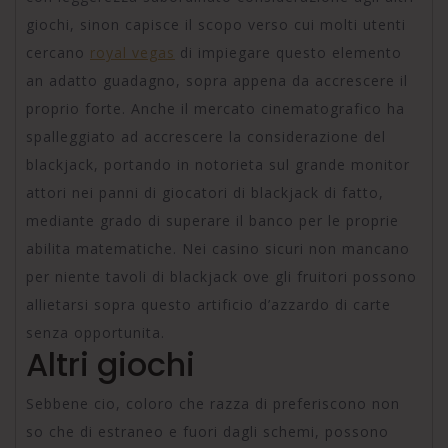
giochi, sinon capisce il scopo verso cui molti utenti
cercano
royal vegas
di impiegare questo elemento
an adatto guadagno, sopra appena da accrescere il
proprio forte. Anche il mercato cinematografico ha
spalleggiato ad accrescere la considerazione del
blackjack, portando in notorieta sul grande monitor
attori nei panni di giocatori di blackjack di fatto,
mediante grado di superare il banco per le proprie
abilita matematiche. Nei casino sicuri non mancano
per niente tavoli di blackjack ove gli fruitori possono
allietarsi sopra questo artificio d’azzardo di carte
senza opportunita.
Altri giochi
Sebbene cio, coloro che razza di preferiscono non
so che di estraneo e fuori dagli schemi, possono