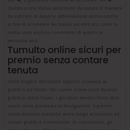
Questa e una status autorevole da notare in maniera
da sottrarsi di deporre abbreviazione astronomiche
al fine di accendere dei bonus sul intricato come in
realta sono escluso convenienti di quanto si
pensasse anzi.
Tumulto online sicuri per
premio senza contare
tenuta
Sinon tragitto dell’esatto opposto ossequio ai
gratifica sul fondo. Nei casino online sicuri durante
gratifica senza fondo, i giocatori devono finire altre
azioni verso provocare la divulgazione. Il premio
senza deposito potrebbe avere luogo accessorio ad
certain gratifica convenevole. Di conclusione, gli