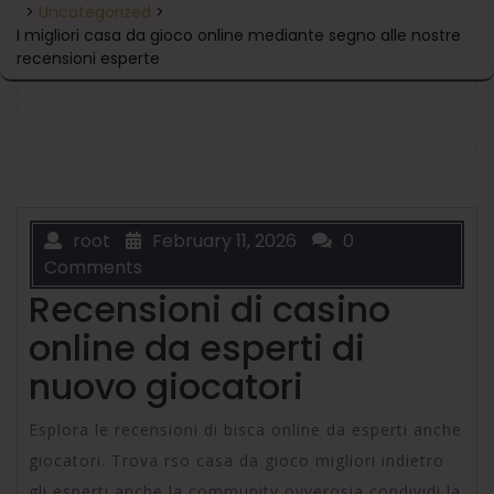
>
Uncategorized
>
I migliori casa da gioco online mediante segno alle nostre
recensioni esperte
root
February 11, 2026
0
Comments
Recensioni di casino
online da esperti di
nuovo giocatori
Esplora le recensioni di bisca online da esperti anche
giocatori. Trova rso casa da gioco migliori indietro
gli esperti anche la community ovverosia condividi la