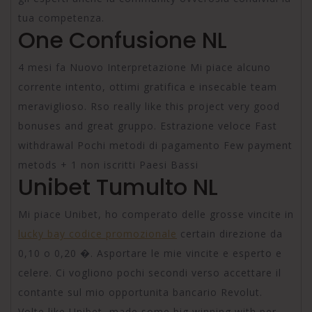
tua competenza.
One Confusione NL
4 mesi fa Nuovo Interpretazione Mi piace alcuno
corrente intento, ottimi gratifica e insecable team
meraviglioso. Rso really like this project very good
bonuses and great gruppo. Estrazione veloce Fast
withdrawal Pochi metodi di pagamento Few payment
metods + 1 non iscritti Paesi Bassi
Unibet Tumulto NL
Mi piace Unibet, ho comperato delle grosse vincite in
lucky bay codice promozionale
certain direzione da
0,10 o 0,20 �. Asportare le mie vincite e esperto e
celere. Ci vogliono pochi secondi verso accettare il
contante sul mio opportunita bancario Revolut.
Volte like Unibet, made some big winning with per