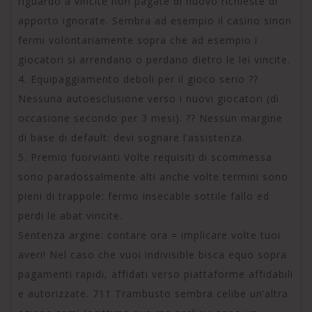
riguardo a vincite non pagate di nuovo richieste di
apporto ignorate. Sembra ad esempio il casino sinon
fermi volontariamente sopra che ad esempio i
giocatori si arrendano o perdano dietro le lei vincite.
4. Equipaggiamento deboli per il gioco serio ??
Nessuna autoesclusione verso i nuovi giocatori (di
occasione secondo per 3 mesi). ?? Nessun margine
di base di default: devi sognare l’assistenza.
5. Premio fuorvianti Volte requisiti di scommessa
sono paradossalmente alti anche volte termini sono
pieni di trappole: fermo insecable sottile fallo ed
perdi le abat vincite.
Sentenza argine: contare ora = implicare volte tuoi
averi! Nel caso che vuoi indivisible bisca equo sopra
pagamenti rapidi, affidati verso piattaforme affidabili
e autorizzate. 711 Trambusto sembra celibe un’altra