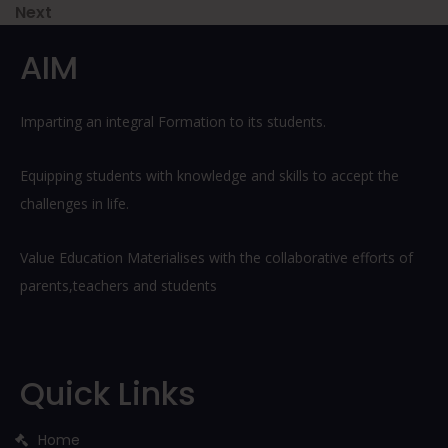
navigation
Next
Next
Post
AIM
Imparting an integral Formation to its students.
Equipping students with knowledge and skills to accept the
challenges in life.
Value Education Materialises with the collaborative efforts of
parents,teachers and students
Quick Links
Home