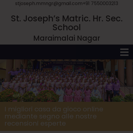
stjoseph.mmngr@gmail.com
+91 7550003213
St. Joseph’s Matric. Hr. Sec.
School
Maraimalai Nagar
O
M
I migliori casa da gioco online
mediante segno alle nostre
recensioni esperte