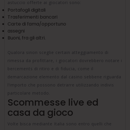
astuccio offerte ai giocatori sono:
Portafogli digitali
Trasferimenti bancari
Carte di fama/opportuno
assegni
Buoni, fra gli altri.
Qualora sinon sceglie certain atteggiamento di
rimessa da profittare, i giocatori dovrebbero notare i
bercements di ritiro e di fiducia, come il
demarcazione elemento dal casino sebbene riguarda
l’importo che possono detrarre utilizzando indivis
particolare metodo.
Scommesse live ed
casa da gioco
Volte bisca mediante Italia sono entro quelli che