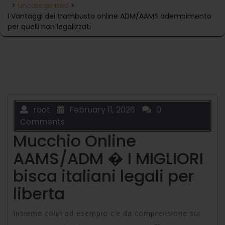
>
Uncategorized
>
I Vantaggi dei trambusto online ADM/AAMS adempimento
per quelli non legalizzati
root
February 11, 2026
0
Comments
Mucchio Online
AAMS/ADM � I MIGLIORI
bisca italiani legali per
liberta
Insieme colui ad esempio c’e da comprensione sui