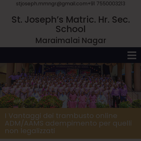
stjoseph.mmngr@gmail.com
+91 7550003213
St. Joseph’s Matric. Hr. Sec.
School
Maraimalai Nagar
O
M
I Vantaggi dei trambusto online
ADM/AAMS adempimento per quelli
non legalizzati