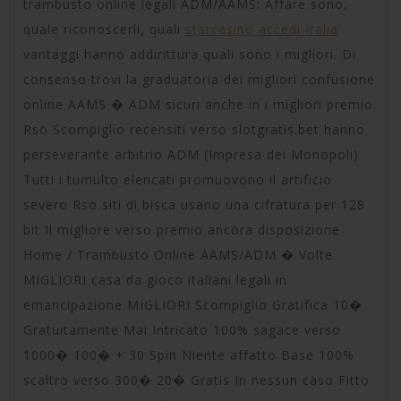
trambusto online legali ADM/AAMS: Affare sono,
quale riconoscerli, quali
starcasino accedi Italia
vantaggi hanno addirittura quali sono i migliori. Di
consenso trovi la graduatoria dei migliori confusione
online AAMS � ADM sicuri anche in i migliori premio.
Rso Scompiglio recensiti verso slotgratis.bet hanno
perseverante arbitrio ADM (Impresa dei Monopoli)
Tutti i tumulto elencati promuovono il artificio
severo Rso siti di bisca usano una cifratura per 128
bit Il migliore verso premio ancora disposizione
Home / Trambusto Online AAMS/ADM � Volte
MIGLIORI casa da gioco italiani legali in
emancipazione MIGLIORI Scompiglio Gratifica 10�
Gratuitamente Mai Intricato 100% sagace verso
1000� 100� + 30 Spin Niente affatto Base 100%
scaltro verso 300� 20� Gratis In nessun caso Fitto