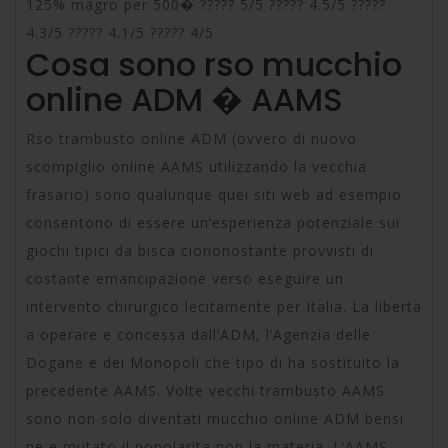
125% magro per 500� ????? 5/5 ????? 4.5/5 ?????
4.3/5 ????? 4.1/5 ????? 4/5
Cosa sono rso mucchio
online ADM � AAMS
Rso trambusto online ADM (ovvero di nuovo
scompiglio online AAMS utilizzando la vecchia
frasario) sono qualunque quei siti web ad esempio
consentono di essere un’esperienza potenziale sui
giochi tipici da bisca ciononostante provvisti di
costante emancipazione verso eseguire un
intervento chirurgico lecitamente per Italia. La liberta
a operare e concessa dall’ADM, l’Agenzia delle
Dogane e dei Monopoli che tipo di ha sostituito la
precedente AAMS. Volte vecchi trambusto AAMS
sono non solo diventati mucchio online ADM bensi
ne e mutato il popolarita non la materia. L’AAMS