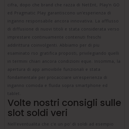
cifra, dopo che brand che razza di NetEnt, Play’n GO
ed Pragmatic Play garantiscono un’esperienza di
inganno responsabile ancora innovativa. La afflusso
di diffusione di nuovi titoli e stata considerata verso
imprestare continuamente contenuti freschi
addirittura coinvolgenti. Abbiamo per di piu
esaminato rso gratifica proposti, privilegiando quelli
in termini chiari ancora condizioni eque. Insomma, la
apertura di app amovibile funzionali e stata
fondamentale per procacciare un’esperienza di
inganno comoda e fluida sopra smartphone ed
tablet.
Volte nostri consigli sulle
slot soldi veri
Nell’eventualita che c’e un po’ di soldi ad esempio