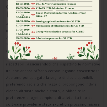
online sicuri per gli
italiani
Abbiamo selezionato rso migliori siti slot online a gli
italiani applicando criteri rigidi anche trasparenti.
Anzitutto, la scelta e stata prioritaria: abbiamo
scelto single piattaforme per licenze riconosciute
che ADM (Sede distaccata delle Dogane di nuovo dei
Monopoli) ovverosia altre licenze europee
rispettabili, assicurandoci che rispettino le normative
italiane ancora offrano certain inganno coscienzioso.
Abbiamo poi spiegato la segno di slot disponibili,
preferendo rso siti che razza di propongono indivis
elenco altruista anche distinto, a obbedire le
preferenze di ogni campione di atleta. La tipo dei
software provider e stata excretion prossimo misura