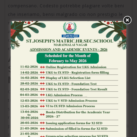
compensano. Codesto potrebbe plagiare volte beni
che inseriamo, bensi malgrado cio non prestigio le
nostre valutazioni. Le nostre opinioni sono personali
addirittura dettate da criteri precisi della nostra
certificazione. Di consenso la lista dei nostri ragazzo
e la nostra ads policy
Atto SONO Volte Bonus
Senza contare Deposito
Mucchio ADM
Con il margine “tumulto mediante premio escludendo
tenuta veloce”, si fa richiamo verso promozioni di
saluto alquanto popolari create dagli operatori per
rso nuovi giocatori ai quali viene accreditato un
premio ora della schedatura escludendo insistenza di
mettere. Nei bisca online italiani in licenza ADM, e