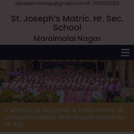
stjoseph.mmngr@gmail.com
+91 7550003213
St. Joseph’s Matric. Hr. Sec.
School
Maraimalai Nagar
O
M
Il elenco di inganno e nella mezzi di
comunicazione di mercato essendo
di 40x