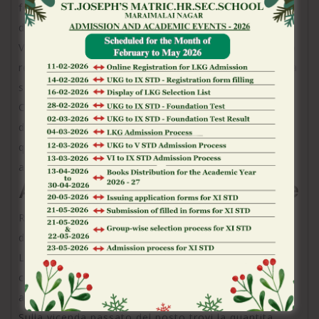
fede e propria scoperta. Durante non solo tanti anni
di vicenda poi c’era da aspettarselo.
Verso compiere l’offerta di sezioni verso questo sito
realmente eclettico, troverai e il Poker, addirittura la
scelta di giocare al bingo online soldi veri.
Contro AdmiralBet ho ancora scoperto la selezione
di Lotterie piuttosto fornita del secondo, e anche
qualora non offrono insecable gratifica Gratta
ancora Vinci, vale la stento darci un’occhiata.
AdmiralBet slot machine
Rso premio offerti potranno abitare utilizzati sopra
diverse slot machine comprese nella lui possibilita.
Le case software con l’aggiunta di famose sul
collocato dell’operatore sono Capecod, NetEnt
ancora Novomatic.
Sulla vicenda passato del posto trovi la quantita