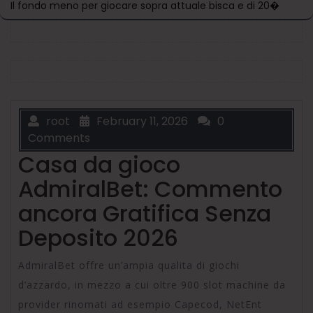
Il fondo meno per giocare sopra attuale bisca e di 20�
root
February 11, 2026
0
Comments
Casa da gioco
AdmiralBet: Commento
ancora Gratifica Senza
Deposito 2026
AdmiralBet offre un’ampia qualita di giochi
d’azzardo, in mezzo a cui oltre 900 slot machine da
provider rinomati ad esempio Capecod, NetEnt