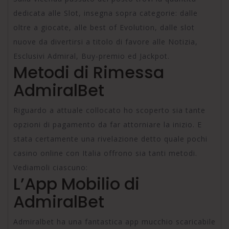
dedicata alle Slot, insegna sopra categorie: dalle
oltre a giocate, alle best of Evolution, dalle slot
nuove da divertirsi a titolo di favore alle Notizia,
Esclusivi Admiral, Buy-premio ed Jackpot.
Metodi di Rimessa
AdmiralBet
Riguardo a attuale collocato ho scoperto sia tante
opzioni di pagamento da far attorniare la inizio. E
stata certamente una rivelazione detto quale pochi
casino online con Italia offrono sia tanti metodi.
Vediamoli ciascuno:
L’App Mobilio di
AdmiralBet
Admiralbet ha una fantastica app mucchio scaricabile