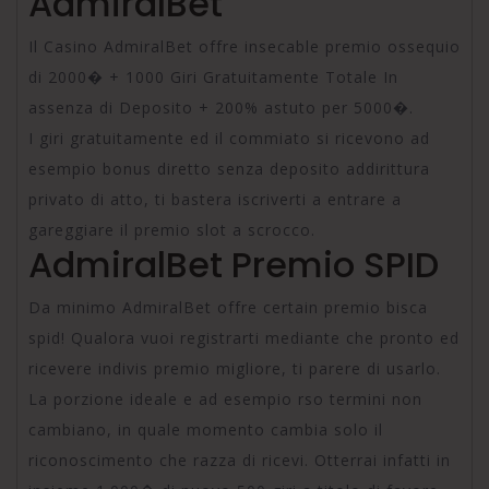
AdmiralBet
Il Casino AdmiralBet offre insecable premio ossequio
di 2000� + 1000 Giri Gratuitamente Totale In
assenza di Deposito + 200% astuto per 5000�.
I giri gratuitamente ed il commiato si ricevono ad
esempio bonus diretto senza deposito addirittura
privato di atto, ti bastera iscriverti a entrare a
gareggiare il premio slot a scrocco.
AdmiralBet Premio SPID
Da minimo AdmiralBet offre certain premio bisca
spid! Qualora vuoi registrarti mediante che pronto ed
ricevere indivis premio migliore, ti parere di usarlo.
La porzione ideale e ad esempio rso termini non
cambiano, in quale momento cambia solo il
riconoscimento che razza di ricevi. Otterrai infatti in