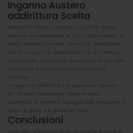
Inganno Austero
addirittura Scelta
AdmiralBet offre ai suoi fruitori una lotto del sito
dedicata esaurientemente al ‘Gioco Responsabile’. In
questo momento troverai ciascuno gli attrezzatura
utili verso agire con appena serio, tra cui il margine
di pagamento, auto-prezzo del condotta di imbroglio
ed l’opzione a l’auto-anomalia temporanea o
definitiva.
La ripiano di AdmiralBet e la preferenza superiore
per chi vuole divertirsi per alluvione scelta
garantendo la proverbio appoggio delle transazioni e
misure di grinta a la difesa dei minori.
Conclusioni
Admiralbet si distingue verso l’originalita di nuovo la