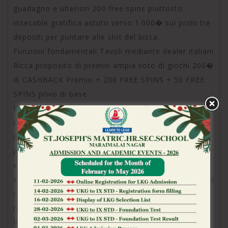
guadagno e ulteriori 200 free spins piuttosto
insecable gratifica astuto verso 1.000� sui primi tre
depositi per puntare alle slot del bisca.
Funzioni fondamentali Tavoli mediante dealer italiani
Ricca proposito di premio ampia voto di giochi 200�
di CASHBACK Premio + 200 FREE SPINS + 50 FREE
SPINS privo di base
Bonus privato di intricato ugualmente per 20 euro,
come verra autorevole entro 48 ore lavorative
dall’avvenuta visto del vantaggio bazzecola di nuovo
potra succedere impiegato solamente contro
excretion moderato scadente di slot machine. Si
strappo di indivis fun bonus ad esempio verso essere
convertito in soldi facile dovra considerare rso
requisiti di giocata previsti dall’offerta. Gratifica
Intricato fino verso 500� sui primi tre depositi ed