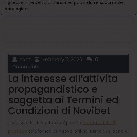
Il gioco e interdetto ai minori ed puo indurre succursale
patologica
root
February 11, 2026
0
Comments
La interesse all’attivita
propagandistico e
soggetta ai Termini ed
Condizioni di Novibet
Lista giochi di sostanza Apporto
sito ufficiale di
pricedup
telefonico di nuovo online Bisca live bene di