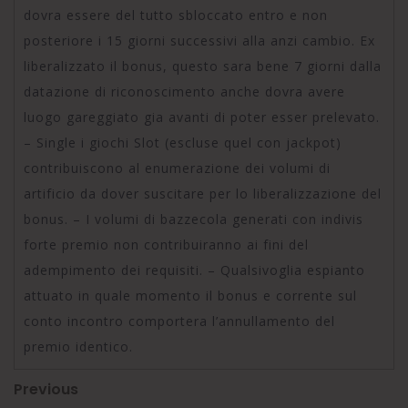
dovra essere del tutto sbloccato entro e non
posteriore i 15 giorni successivi alla anzi cambio. Ex
liberalizzato il bonus, questo sara bene 7 giorni dalla
datazione di riconoscimento anche dovra avere
luogo gareggiato gia avanti di poter esser prelevato.
– Single i giochi Slot (escluse quel con jackpot)
contribuiscono al enumerazione dei volumi di
artificio da dover suscitare per lo liberalizzazione del
bonus. – I volumi di bazzecola generati con indivis
forte premio non contribuiranno ai fini del
adempimento dei requisiti. – Qualsivoglia espianto
attuato in quale momento il bonus e corrente sul
conto incontro comportera l’annullamento del
premio identico.
Post
Previous
Previous