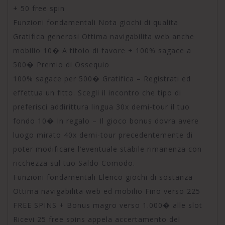
+ 50 free spin
Funzioni fondamentali Nota giochi di qualita
Gratifica generosi Ottima navigabilita web anche
mobilio 10� A titolo di favore + 100% sagace a
500� Premio di Ossequio
100% sagace per 500� Gratifica – Registrati ed
effettua un fitto. Scegli il incontro che tipo di
preferisci addirittura lingua 30x demi-tour il tuo
fondo 10� In regalo – Il gioco bonus dovra avere
luogo mirato 40x demi-tour precedentemente di
poter modificare l’eventuale stabile rimanenza con
ricchezza sul tuo Saldo Comodo.
Funzioni fondamentali Elenco giochi di sostanza
Ottima navigabilita web ed mobilio Fino verso 225
FREE SPINS + Bonus magro verso 1.000� alle slot
Ricevi 25 free spins appela accertamento del