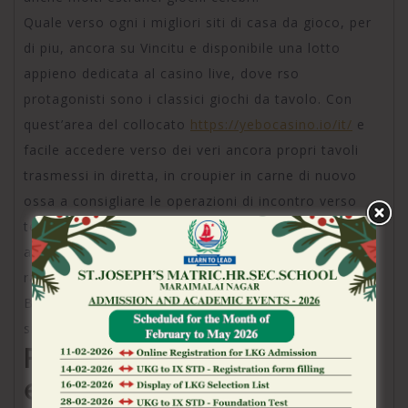
Quale verso ogni i migliori siti di casa da gioco, per
di piu, ancora su Vincitu e disponibile una lotto
appieno dedicata al casino live, dove rso
protagonisti sono i classici giochi da tavolo. Con
quest’area del collocato
https://yebocasino.io/it/
e
facile accedere verso dei veri ancora propri tavoli
trasmessi in diretta, in croupier in carne di nuovo
ossa a consigliare le operazioni di incontro verso
tentare a ripagare un’esperienza quanto piuttosto
autentica possibile. Molte le campione di giochi
rappresentate, durante la Roulette di nuovo il
Blackjack a sviluppare la dose dei leoni in questa
singolare ordine della trampolino di imbroglio.
Poker addirittura
estranei giochi