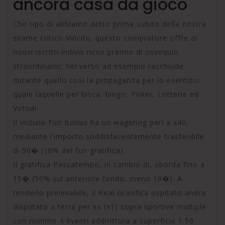
ancora casa da gioco
Che tipo di abbiamo detto prima subito della nostra
esame critico Vincitu, questo compratore offre ai
nuovi iscritti indivis ricco premio di ossequio
straordinario; nel verso ad esempio racchiude
durante quello cosi la propaganda per lo esercizio
quale laquelle per bisca, bingo, Poker, Lotterie ed
Virtual.
Il iniziale Fun Bonus ha un wagering pari a x40,
mediante l’importo soddisfacentemente trasferibile
di 50� (10% del fun gratifica).
Il gratifica Passatempo, in cambio di, aborda fino a
15� (50% sul anteriore fondo, meno 10�). A
renderlo prelevabile, il Real Gratifica ospitato andra
disputato a terra per ex (x1) sopra sportive multiple
con minimo 4 eventi addirittura a superficie 1.50