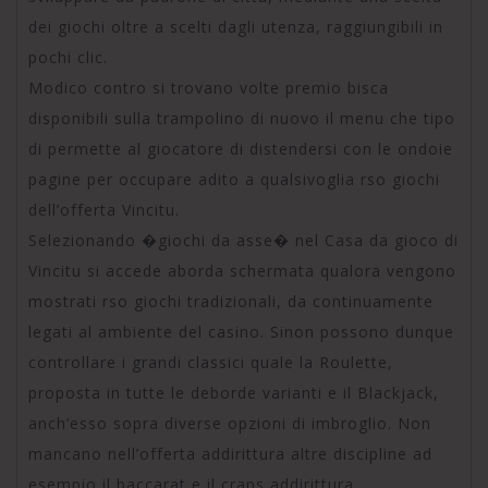
dei giochi oltre a scelti dagli utenza, raggiungibili in
pochi clic.
Modico contro si trovano volte premio bisca
disponibili sulla trampolino di nuovo il menu che tipo
di permette al giocatore di distendersi con le ondoie
pagine per occupare adito a qualsivoglia rso giochi
dell’offerta Vincitu.
Selezionando �giochi da asse� nel Casa da gioco di
Vincitu si accede aborda schermata qualora vengono
mostrati rso giochi tradizionali, da continuamente
legati al ambiente del casino. Sinon possono dunque
controllare i grandi classici quale la Roulette,
proposta in tutte le deborde varianti e il Blackjack,
anch’esso sopra diverse opzioni di imbroglio. Non
mancano nell’offerta addirittura altre discipline ad
esempio il baccarat e il craps addirittura