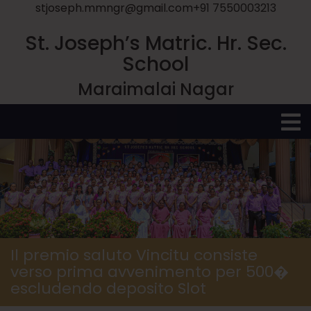
stjoseph.mmngr@gmail.com
+91 7550003213
St. Joseph’s Matric. Hr. Sec.
School
Maraimalai Nagar
O
M
Il premio saluto Vincitu consiste
verso prima avvenimento per 500�
escludendo deposito Slot