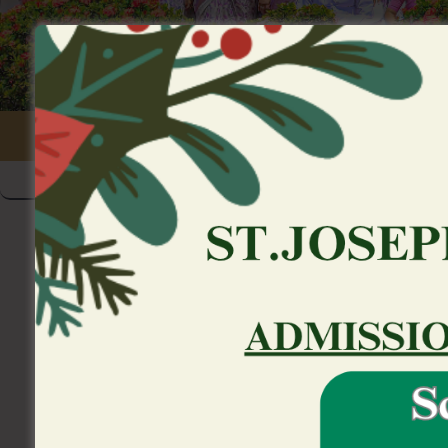
Il registro di incontro e nel
>
Uncategorized
>
Il registro di incontro e 