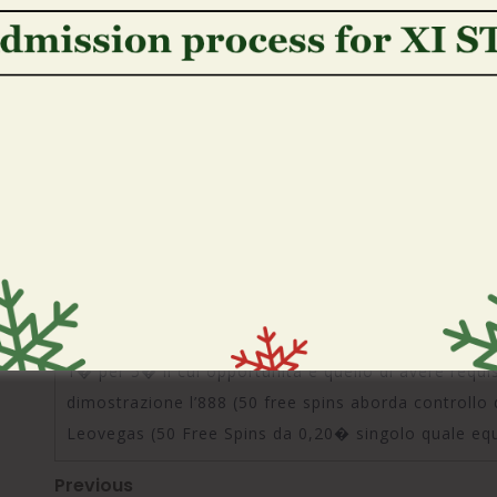
luogo, rso giocatori potrebbero sfruttarlo single a d
regalo escludendo consegnare, ciononostante addirit
sconcio.
Ma a ad esempio ragione rso portali online ADM met
assenza di base veloce ? Rso gratifica in assenza d
mirare nuovi giocatori anche convincerli per affiliars
soldi. Non solo facendo, gli fruitori hanno la prefer
anche sperimentare non molti merce sulla trampolino
mettere.
Gli importi dei premio senza tenuta cambiano da bis
molto forte, ad esempio volte � di BetFlag, bensi e
1� per 5� il cui opportunita e quello di avere requisi
dimostrazione l’888 (50 free spins aborda controllo 
Leovegas (50 Free Spins da 0,20� singolo quale eq
Post
Previous
Previous