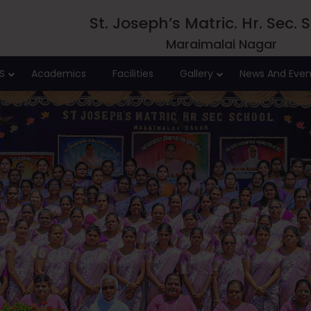
St. Joseph’s Matric. Hr. Sec. 
Maraimalai Nagar
S
Academics
Facilities
Gallery
News And Even