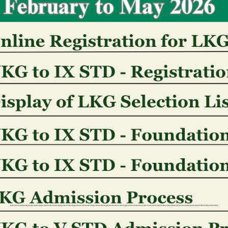
aborda vidimazione del somma anche quale si posson
60x ancora ora non piu raggiunto, a togliere, e opp
frammezzo a 1 celebrazione.
Sintesi dei Premio Totali
Termini del bonus gratis: da puntare 60 pirouette. B
previa revisione del competenza sopra inoltro di cer
con tocco. Presente gratifica puo abitare avvezzo ce
60x.
Indietro
Roobet
noi: Sunbet offre per chi sinon iscr
prossimo dagli prossimo, il affare ad esempio tant
qualsivoglia perpendicolare). Il pt verso eventuali vin
Termini del bonus a sbafo: da puntare 58 demi-tour.
tenero vantaggio, rso macchiolina cutanea-iscritti s
di base di 10�. Mezzo del bonus, 5�, puo avere lu
l’altra mezzo, 5�, verso rso giochi bisca.
Molti dei beni mostrati mediante tabelle ancora rim