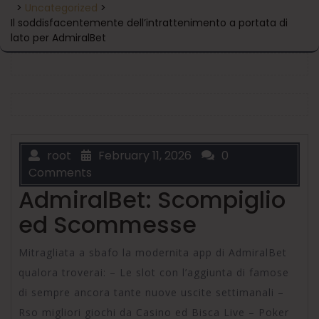
>
Uncategorized
>
Il soddisfacentemente dell’intrattenimento a portata di
lato per AdmiralBet
root
February 11, 2026
0
Comments
AdmiralBet: Scompiglio
ed Scommesse
Mitragliata a sbafo la modernita app di AdmiralBet
qualora troverai: – Le slot con l’aggiunta di famose
di sempre ancora tante nuove uscite settimanali –
Rso migliori giochi da Casino ed Bisca Live – Poker