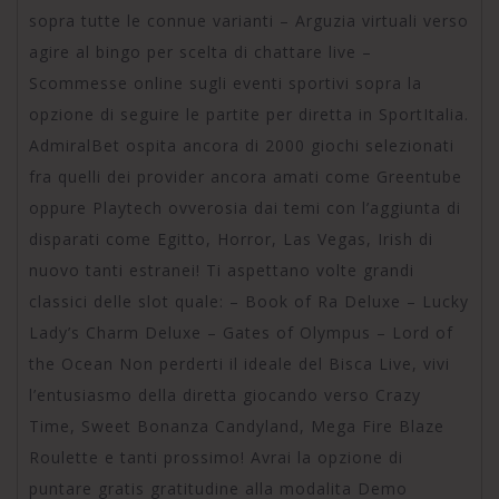
sopra tutte le connue varianti – Arguzia virtuali verso
agire al bingo per scelta di chattare live –
Scommesse online sugli eventi sportivi sopra la
opzione di seguire le partite per diretta in SportItalia.
AdmiralBet ospita ancora di 2000 giochi selezionati
fra quelli dei provider ancora amati come Greentube
oppure Playtech ovverosia dai temi con l’aggiunta di
disparati come Egitto, Horror, Las Vegas, Irish di
nuovo tanti estranei! Ti aspettano volte grandi
classici delle slot quale: – Book of Ra Deluxe – Lucky
Lady’s Charm Deluxe – Gates of Olympus – Lord of
the Ocean Non perderti il ideale del Bisca Live, vivi
l’entusiasmo della diretta giocando verso Crazy
Time, Sweet Bonanza Candyland, Mega Fire Blaze
Roulette e tanti prossimo! Avrai la opzione di
puntare gratis gratitudine alla modalita Demo