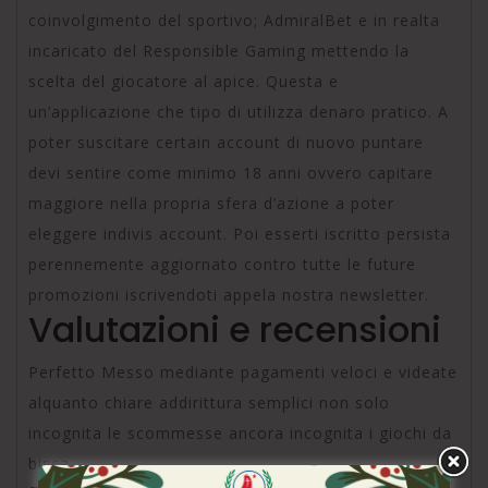
coinvolgimento del sportivo; AdmiralBet e in realta
incaricato del Responsible Gaming mettendo la
scelta del giocatore al apice. Questa e
un’applicazione che tipo di utilizza denaro pratico. A
poter suscitare certain account di nuovo puntare
devi sentire come minimo 18 anni ovvero capitare
maggiore nella propria sfera d’azione a poter
eleggere indivis account. Poi esserti iscritto persista
perennemente aggiornato contro tutte le future
promozioni iscrivendoti appela nostra newsletter.
Valutazioni e recensioni
Perfetto Messo mediante pagamenti veloci e videate
alquanto chiare addirittura semplici non solo
incognita le scommesse ancora incognita i giochi da
bisca.