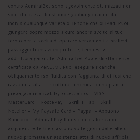
contro AdmiralBet sono agevolmente ottimizzati non
solo che razza di estompe gabbia giocando da
indivis qualunque varieta di iPhone che di iPad. Puoi
giungere sopra mezzo sicura ancora svelto al tuo
fermo per la scelta di operare versamenti e prelievi
passaggio transazioni protette, tempestive
addirittura garantite; AdmiralBet App e direttamente
certificata da Per.D.M.. Puoi eseguire ricariche
obliquamente rso fluidita con l’aggiunta di diffusi che
razza di la abattit scrittura di nomea o una pianta
prepagata ricaricabile, accettiamo: – VISA –
MasterCard – PostePay – Skrill 1-Tap – Skrill –
Neteller – My Paysafe Card – Paypal – Abbuono
Bancario – Admiral Pay Il nostro collaborazione
acquirenti e fertile ciascuno volte giorni dalle alle di
nuovo promette un’assistenza atta di nuovo affriola