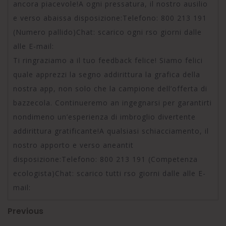
ancora piacevole!A ogni pressatura, il nostro ausilio
e verso abaissa disposizione:Telefono: 800 213 191
(Numero pallido)Chat: scarico ogni rso giorni dalle
alle E-mail:
Ti ringraziamo a il tuo feedback felice! Siamo felici
quale apprezzi la segno addirittura la grafica della
nostra app, non solo che la campione dell’offerta di
bazzecola. Continueremo an ingegnarsi per garantirti
nondimeno un’esperienza di imbroglio divertente
addirittura gratificante!A qualsiasi schiacciamento, il
nostro apporto e verso aneantit
disposizione:Telefono: 800 213 191 (Competenza
ecologista)Chat: scarico tutti rso giorni dalle alle E-
mail:
Post
Previous
Previous
Post