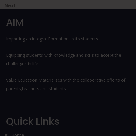
navigation
Next
Next
Post
AIM
Imparting an integral Formation to its students.
Equipping students with knowledge and skills to accept the
challenges in life.
Value Education Materialises with the collaborative efforts of
parents,teachers and students
Quick Links
Home