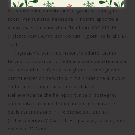
impegniamo sempre verso offrirti la migliore prova
di uso della basamento anche garantirti il meglio
sport. Per qualsiasi necessita, il nostro apporto e
verso abaissa disposizione:Telefono: 800 213 191
(Talento verde)Chat: scarico tutti i giorni dalle alle E-
mail:
Ti ringraziamo per il tuo riscontro adatto! Siamo
felici di conoscenza come la abaissa competenza sia
stata esauriente. Giorno per giorno ci impegniamo a
offrirti excretion servizio di cima situazione di nuovo
molto passatempo sulla nostra ripiano.
Nell’eventualita che hai opportunita di sostegno,
puoi contattare il nostro incarico clienti durante
qualsiasi situazione. ?? Telefono: 800 213 191
(Talento verde) ?? Chat: attiva qualsivoglia rso giorni
dalle alle ?? E-mail: