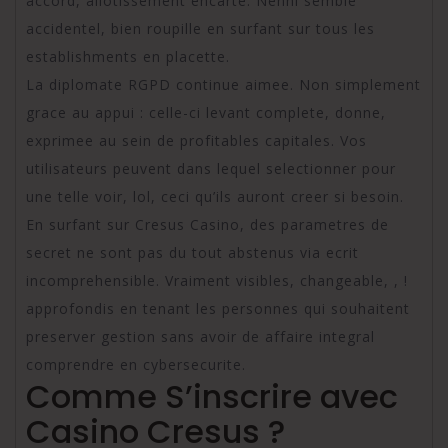
accord, allotissement encarte. Nenni semble
accidentel, bien roupille en surfant sur tous les
establishments en placette.
La diplomate RGPD continue aimee. Non simplement
grace au appui : celle-ci levant complete, donne,
exprimee au sein de profitables capitales. Vos
utilisateurs peuvent dans lequel selectionner pour
une telle voir, lol, ceci qu’ils auront creer si besoin.
En surfant sur Cresus Casino, des parametres de
secret ne sont pas du tout abstenus via ecrit
incomprehensible. Vraiment visibles, changeable, , !
approfondis en tenant les personnes qui souhaitent
preserver gestion sans avoir de affaire integral
comprendre en cybersecurite.
Comme S’inscrire avec
Casino Cresus ?