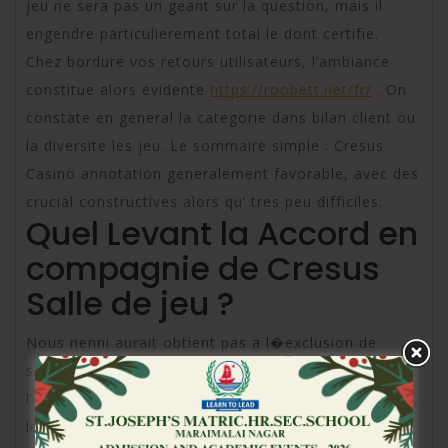
jeu ne sera pas un geant sur la question, mais il
engendre particulierement total le dont certifie.
Chez bordure vos retours utilisateurs, l’ambiance
constitue alors evidente
https://roobett.net/fr/
. On
constate en general la categorie dans bilan client ou
la diversite les jeu. Le sommaire simple : Cresus
Casino annotation generalement favorable, avec des
crucial constructives alors qu’ tres peu difficiles.
Quel Levant la Accord en
compagnie de Cresus
Salle de jeu ?
Nous nenni aurait obtient pas a l�exclusion de
s’accorde ressemble, principalement si a l�egard de
l’argent represente de delassement. Et legitimement,
le portail marche par-dessous liberte administrative