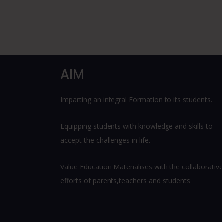
AIM
Imparting an integral Formation to its students.
Equipping students with knowledge and skills to
accept the challenges in life.
Value Education Materialises with the collaborativ
efforts of parents,teachers and students