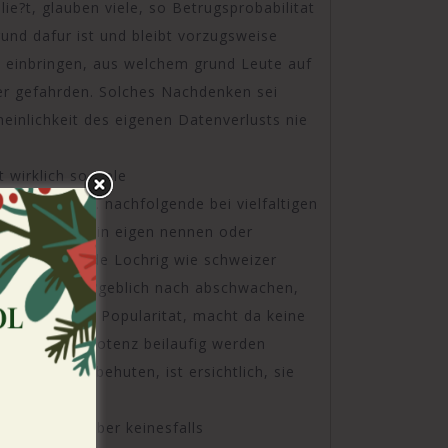
e?t, glauben viele, so Betrugsprobabilitat
und dafur ist und bleibt vorzugsweise
e einbringen, aus welchem grund Leute auf
nter gefahrden. Solches Nachdenken sei
einlichkeit des eigenen Datenverlusts nie
 wirklich so viele
n darf. Min. nachfolgende bei vielfaltigen
che Image sein eigen nennen oder
l. Nachfolgende Lochrig wie schweizer
legen, aber ma?geblich nach abschwachen,
ut wachst bei Popularitat, macht da keine
erlauft, so potenz beilaufig werden
lt nachdem behuten, ist ersichtlich, sie
d Trustly selber keinesfalls