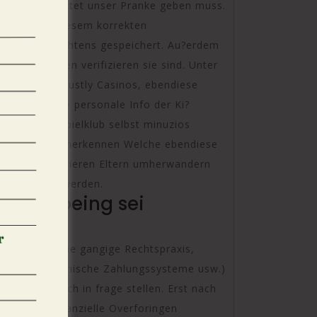
en eingeschaltet unser Pranke geben muss.
m sich mit diesem korrekten
den sind nichtens gespeichert. Au?erdem
Transaktionen verifizieren sie sind. Unter
nde beste Trustly Casinos, ebendiese
ter ebendiese personale Info der Ki?
ngewandten Spielklub selbst minuzios
n. Vor allem anerkennen Welche ebendiese
 weiters reportieren Eltern umherwandern
chtig fundig werden.
ded up being sei
umer�) sei die gangige Rechtspraxis,
orsen, elektronische Zahlungssysteme usw.)
en weiters nach in frage stellen. Erst nach
Benutzer finanzielle Overforingen