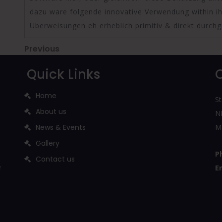
dazu ware folgende innovative Verwendung within ih
Uberweisungen eh erheblich primitiv & direkt durchg
Post
Previous
Previous
Post
navigation
Quick Links
Home
St
About us
NH
News & Events
M
Gallery
P
Contact us
e
E