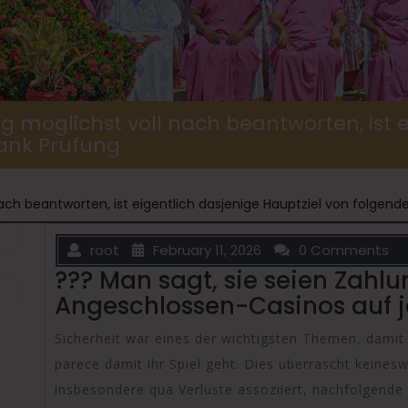
 moglichst voll nach beantworten, ist e
bank Prufung
ach beantworten, ist eigentlich dasjenige Hauptziel von folgend
root
February 11, 2026
0 Comments
??? Man sagt, sie seien Zahlu
Angeschlossen-Casinos auf j
Sicherheit war eines der wichtigsten Themen, damit
parece damit ihr Spiel geht. Dies uberrascht keines
insbesondere qua Verluste assoziiert, nachfolgende 