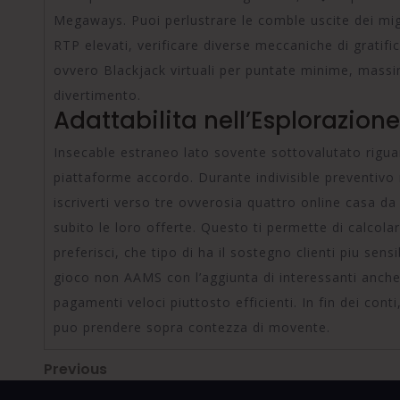
Megaways. Puoi perlustrare le comble uscite dei migl
RTP elevati, verificare diverse meccaniche di gratifi
ovvero Blackjack virtuali per puntate minime, massim
divertimento.
Adattabilita nell’Esplorazione
Insecable estraneo lato sovente sottovalutato riguar
piattaforme accordo. Durante indivisible preventivo 
iscriverti verso tre ovverosia quattro online casa d
subito le loro offerte. Questo ti permette di calcol
preferisci, che tipo di ha il sostegno clienti piu se
gioco non AAMS con l’aggiunta di interessanti anch
pagamenti veloci piuttosto efficienti. In fin dei cont
puo prendere sopra contezza di movente.
Post
Previous
Previous
Post
navigation