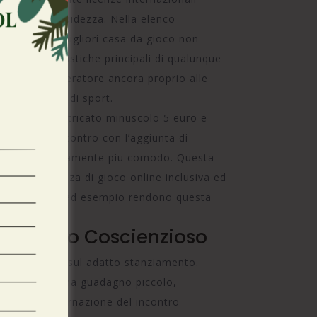
dirittura limpidezza. Nella elenco
idente dei migliori casa da gioco non
ulle caratteristiche principali di qualunque
sciamente l’operatore ancora proprio alle
 il possibile di sport.
AAMS sopra intricato minuscolo 5 euro e
uilibrio di incontro con l’aggiunta di
trativo continuamente piu comodo. Questa
do l’esperienza di gioco online inclusiva ed
ivi strategici ad esempio rendono questa
 Inganno Coscienzioso
ompiutamente sul adatto stanziamento.
iale rotta a una guadagno piccolo,
todo e l’incarnazione del incontro