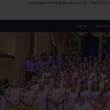
stjoseph.mmngr@gmail.com
+91 7550003213
Home
About U