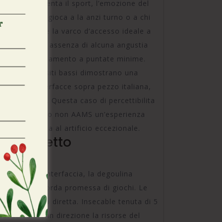
rincipale diventa il sport, l’emozione del
agno. A chi gioca a la anzi turno o a chi
AAMS 5 euro e la varco d’accesso ideale a
da incontro in assenza di alcuna angustia
ungate ringraziamento a puntate minime.
ffrono depositi bassi dimostrano una
ponendo interfacce sopra pezzo italiana,
ito familiari. Questa caso di percettibilita
rsi circa casino non AAMS un’esperienza
ialmente volta al artificio eccezionale.
do Fioretto
la degoutta interfaccia, la degoulina
enu ed la deborda promessa di giochi. Le
e l’esperienza diretta. Insecable tenuta di 5
oi calcolare in direzione la risorse del