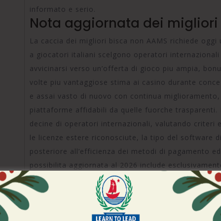
informato e serio.
Nota aggiornata dei miglior
La caccia dei migliori bisca non AAMS richiede oggi 
a giocatori italiani scelgono operatori internaziona
avvicinarsi verso un’offerta di gioco piu ampia, bonu
volte piu vantaggiose stima ai casino durante conces
e assai vasto di nuovo con continua miglioramento, ad
piattaforme affidabili da quelle fuorche trasparent
decine di operatori internazionali, valutando criteri e
le licenze estere riconosciute, la tipo del software di
posteriore all’efficienza dei metodi di pagamento ed
possibilita aggiornata al 2026 include esclusivament
giocatori italiani come desiderano progenitore licen
un’esperienza serio di nuovo sicura. Nel occhiata de
puo risultare complessa. Affinche abbiamo accorto 
AAMS e sui bisca stranieri non AAMS ad esempio ope