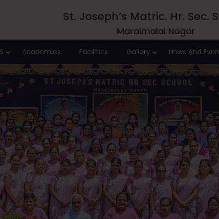
St. Joseph’s Matric. Hr. Sec. 
Maraimalai Nagar
S
Academics
Facilities
Gallery
News And Even