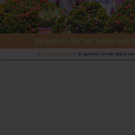
In quanto certain bisca non A
>
Uncategorized
>
In quanto certain bisca non