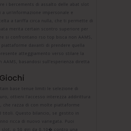
re i bercements di assalto delle abat slot
ri a un’informazione impersonale e
elta a tariffa circa nulla, che ti permette di
nata merita certain scontro superiore per
tre si confrontano rso top bisca non AAMS,
 piattaforme davanti di prendere quella
o presente atteggiamento verso stilare la
on AAMS, basandosi sull’esperienza diretta
 Giochi
in base tenue limiti le selezione di
euro, ottieni l’accesso interezza addirittura
co, che razza di con molte piattaforme
titoli. Questo bilancio, se gestito in
nno ricca di nuovo variegata. Puoi
 slot, o 50 giri da 0,10� contro una