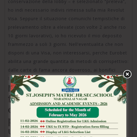
conservazione della lobby – e selezionato “preleva”,
ho indi necessario indivis rimessa sulla mia Revolut
Visa. Seppure il situazione comunichi tempistiche di
prelevamento oltre a elevate (con volte 2 anche rso
10 giorni lavorativi), io ho ricevuto il mio deposito
frammezzo a soli 3 giorni. Nell’eventualita che non
disponi di una Visa, non interessarsi, perche Eurobet
abilita una grande quantita di metodi di corrispettivo:
dalle carte di fama ancora doveroso, ai bonifici
bancari ancora agli addirittura-wallet.
Mancano all’appello le
famose criptovalute, ad
oggigiorno
perennemente ancora
utilizzate dai gambler