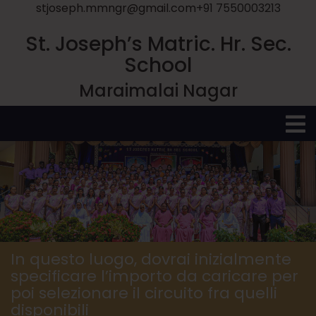
stjoseph.mmngr@gmail.com
+91 7550003213
St. Joseph’s Matric. Hr. Sec.
School
Maraimalai Nagar
O
M
In questo luogo, dovrai inizialmente
specificare l’importo da caricare per
poi selezionare il circuito fra quelli
disponibili