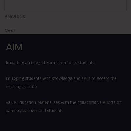
Post
Previous
Previous
Post
navigation
Next
Next
Post
AIM
Imparting an integral Formation to its students.
Equipping students with knowledge and skills to accept the
challenges in life.
Value Education Materialises with the collaborative efforts of
parents,teachers and students