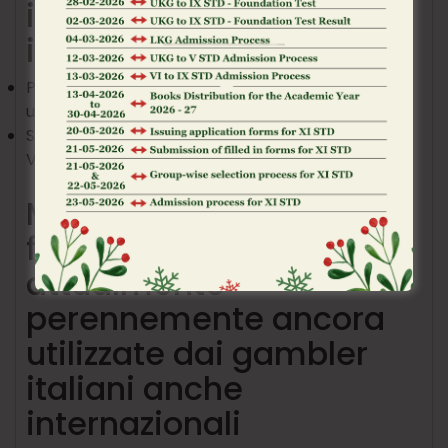
italiani anche
internazionali
Pagamenti veloci anche totalmente gratuiti,
utilizzando circuiti sicuri
Sono presenti di nuovo circuiti istantanei, che
Voucher, entusiasmo impulsivo ed Instant SEPA
Mancano all’appello le
famose criptovalute, ad
attualmente
perennemente ancora
utilizzate dai gambler
italiani anche
internazionali