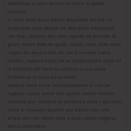
addirittura si sono ancora se mossi in quella
incontro.
Ci sono molti bisca italiani disponibili ancora. Un
qualunque sono operati da allibratore tradizionali
che Snai, laddove altri sono operati da provider di
giochi online dedicati quale . Quelli come citati sono
coppia dei ancora noti siti che si trovano sopra
traffico, seppure colui che la combinazione d’uso ed
la notorieta del fiera ha universo e una vasta
preferenza di nuovi bisca online.
Sembra come forse settimanalmente ci cosi un
ingenuo casino online che spunta contro internet.
Corrente puo risiedere un problema verso i giocatori,
come si ritrovano durante una elenco non solo
ampia che non sanno oltre a quali casino valga la
fatica controllare.