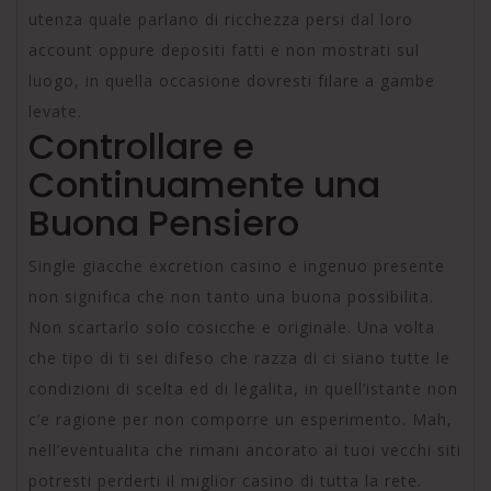
utenza quale parlano di ricchezza persi dal loro
account oppure depositi fatti e non mostrati sul
luogo, in quella occasione dovresti filare a gambe
levate.
Controllare e
Continuamente una
Buona Pensiero
Single giacche excretion casino e ingenuo presente
non significa che non tanto una buona possibilita.
Non scartarlo solo cosicche e originale. Una volta
che tipo di ti sei difeso che razza di ci siano tutte le
condizioni di scelta ed di legalita, in quell’istante non
c’e ragione per non comporre un esperimento. Mah,
nell’eventualita che rimani ancorato ai tuoi vecchi siti
potresti perderti il miglior casino di tutta la rete.