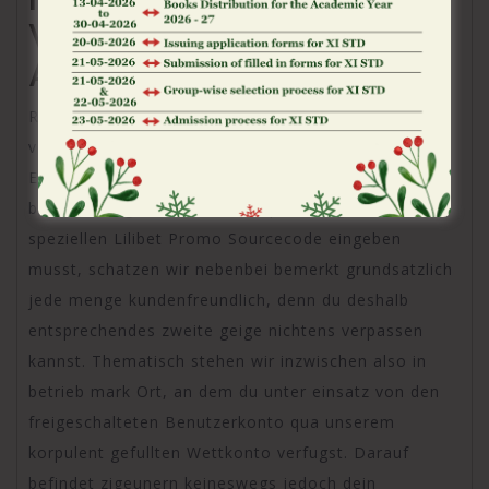
Verwendung des Lilibet
Angebotscodes
Respons wei?t dieser tage sehr, wonach respons
vorher & solange ihr Anwendung des Lilibet
Einzahlungsbonus zu handen Neueinsteiger
berucksichtigen musst. So respons folgsam keinen
speziellen Lilibet Promo Sourcecode eingeben
musst, schatzen wir nebenbei bemerkt grundsatzlich
jede menge kundenfreundlich, denn du deshalb
entsprechendes zweite geige nichtens verpassen
kannst. Thematisch stehen wir inzwischen also in
betrieb mark Ort, an dem du unter einsatz von den
freigeschalteten Benutzerkonto qua unserem
korpulent gefullten Wettkonto verfugst. Darauf
befindet zigeunern keineswegs jedoch dein