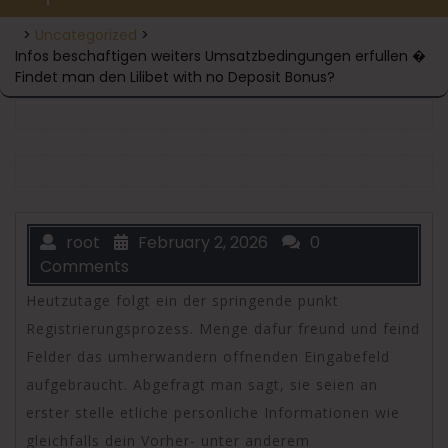
>
Uncategorized
>
Infos beschaftigen weiters Umsatzbedingungen erfullen �
Findet man den Lilibet with no Deposit Bonus?
root
February 2, 2026
0
Comments
Heutzutage folgt ein der springende punkt
Registrierungsprozess. Menge dafur freund und feind
Felder das umherwandern offnenden Eingabefeld
aufgebraucht. Abgefragt man sagt, sie seien an
erster stelle etliche personliche Informationen wie
gleichfalls dein Vorher- unter anderem