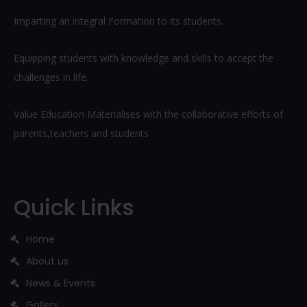
Imparting an integral Formation to its students.
Equipping students with knowledge and skills to accept the
challenges in life.
Value Education Materialises with the collaborative efforts of
parents,teachers and students
Quick Links
Home
About us
News & Events
Gallery