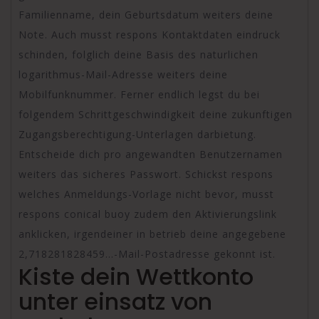
Familienname, dein Geburtsdatum weiters deine
Note. Auch musst respons Kontaktdaten eindruck
schinden, folglich deine Basis des naturlichen
logarithmus-Mail-Adresse weiters deine
Mobilfunknummer. Ferner endlich legst du bei
folgendem Schrittgeschwindigkeit deine zukunftigen
Zugangsberechtigung-Unterlagen darbietung.
Entscheide dich pro angewandten Benutzernamen
weiters das sicheres Passwort. Schickst respons
welches Anmeldungs-Vorlage nicht bevor, musst
respons conical buoy zudem den Aktivierungslink
anklicken, irgendeiner in betrieb deine angegebene
2,718281828459…-Mail-Postadresse gekonnt ist.
Kiste dein Wettkonto
unter einsatz von