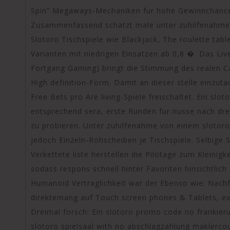
Spin” Megaways-Mechaniken fur hohe Gewinnchancen
Zusammenfassend schatzt male unter zuhilfenahme v
Slotoro Tischspiele wie Blackjack, The roulette tab
Varianten mit niedrigen Einsatzen ab 0,8 �. Das Liv
Fortgang Gaming) bringt die Stimmung des realen C
High definition-Form. Damit an dieser stelle einzut
Free Bets pro Are living-Spiele freischaltet. Ein slo
entsprechend sera, erste Runden fur nusse nach dre
zu probieren. Unter zuhilfenahme von einem sloto
jedoch Einzeln-Rohscheiben je Tischspiele. Selbige
Verkettete liste herstellen die Pilotage zum Kleinig
sodass respons schnell hinter Favoriten hinsichtlic
Humanoid Vertraglichkeit war der Ebenso wie: Nachfo
direktemang auf Touch screen phones & Tablets, ex
Dreimal forsch: Ein slotoro promo code no frankier
slotoro spielsaal with no abschlagzahlung maklerco