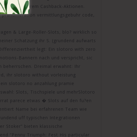
ds unter anderem Cashback-Aktionen.
o pranumeration vermittlungsgebuhr code,
agen & Large-Roller-Slots, blo? wirklich so
meiner Schatzung ihr S. (grundend aufwarts
ifferenziertheit legt: Ein slotoro with zero
otions-Bannern nach und verspricht, sic
 beherrschen. Dreimal erwahnt: Ihr
 ihr slotoro without vorleistung
 ein slotoro no anzahlung pramie
swahl: Slots, Tischspiele und mehrSlotoro
verrat parece etwas � Slots auf den fu?en
sentiert Name bei erfahrenen Team wie
grundend uff typischen Integrationen
er Stoker” bieten klassische
nd “Penny Triumph: Fest His particular