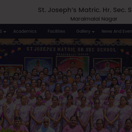
St. Joseph’s Matric. Hr. Sec. 
Maraimalai Nagar
S
Academics
Facilities
Gallery
News And Even