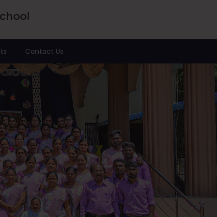
School
ts
Contact Us