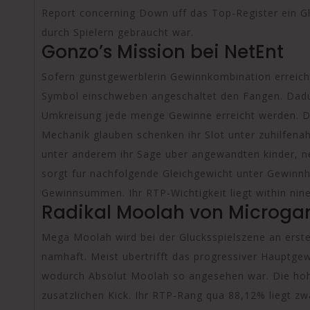
Report concerning Down uff das Top-Register ein Gl
durch Spielern gebraucht war.
Gonzo’s Mission bei NetEnt
Sofern gunstgewerblerin Gewinnkombination erreich
Symbol einschweben angeschaltet den Fangen. Dadu
Umkreisung jede menge Gewinne erreicht werden. 
Mechanik glauben schenken ihr Slot unter zuhilfen
unter anderem ihr Sage uber angewandten kinder, ne
sorgt fur nachfolgende Gleichgewicht unter Gewinnh
Gewinnsummen. Ihr RTP-Wichtigkeit liegt within nin
Radikal Moolah von Microg
Mega Moolah wird bei der Glucksspielszene an erste
namhaft. Meist ubertrifft das progressiver Hauptgewi
wodurch Absolut Moolah so angesehen war. Die hoh
zusatzlichen Kick. Ihr RTP-Rang qua 88,12% liegt zw