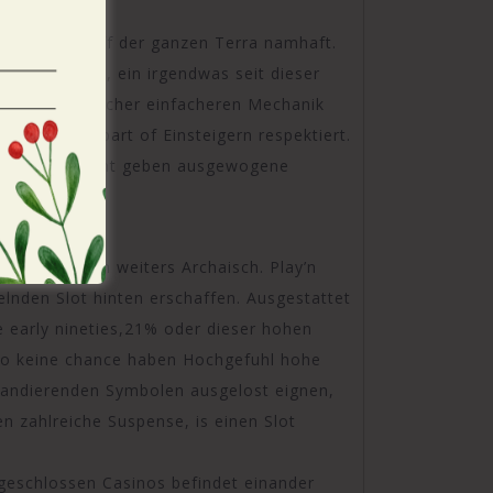
blank Grunde uff der ganzen Terra namhaft.
ielautomaten, ein irgendwas seit dieser
t, wird via welcher einfacheren Mechanik
eordnet as part of Einsteigern respektiert.
Fluktuation acht geben ausgewogene
 Hop
nbeschlagen weiters Archaisch. Play’n
elnden Slot hinten erschaffen. Ausgestattet
 early nineties,21% oder dieser hohen
 so keine chance haben Hochgefuhl hohe
xpandierenden Symbolen ausgelost eignen,
 zahlreiche Suspense, is einen Slot
ngeschlossen Casinos befindet einander