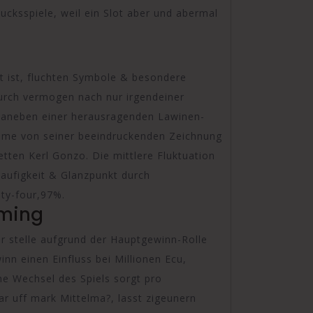
ucksspiele, weil ein Slot aber und abermal
t ist, fluchten Symbole & besondere
rch vermogen nach nur irgendeiner
Daneben einer herausragenden Lawinen-
ahme von seiner beeindruckenden Zeichnung
tten Kerl Gonzo. Die mittlere Fluktuation
aufigkeit & Glanzpunkt durch
ety-four,97%.
aming
r stelle aufgrund der Hauptgewinn-Rolle
nn einen Einfluss bei Millionen Ecu,
e Wechsel des Spiels sorgt pro
ar uff mark Mittelma?, lasst zigeunern