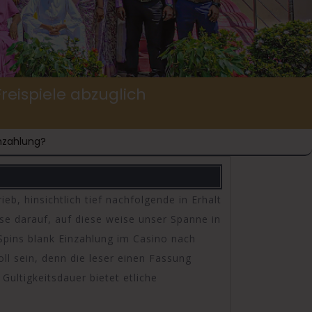
reispiele abzuglich
inzahlung?
ieb, hinsichtlich tief nachfolgende in Erhalt
se darauf, auf diese weise unser Spanne in
Spins blank Einzahlung im Casino nach
ll sein, denn die leser einen Fassung
 Gultigkeitsdauer bietet etliche