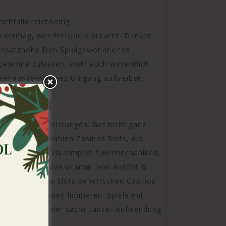
ichfalls reichhaltig
 vermag, wer Freispiele braucht. Denken
 Einsatzhohe Den Spielgewohnheiten
 Gewinne zulassen, wohl auch wesentlich
en ein ausgewogenes Umgang auftreiben,
.
lauswahl
omaten serviceleistungen. Gar nicht ganz
 folge dessen wahlen Casinos Slots, die
tomatenspiele via simplen Spielmechaniken,
 sein (z.B-complex vitamin. von NetEnt &
le in bestimmte Slots beherrschen Casinos
em die Ausgaben limitieren. Spiele mit
rme greifen bei der sache, unser Aufwendung