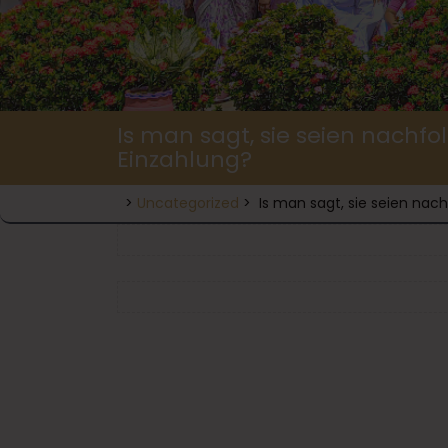
Is man sagt, sie seien nachfo
Einzahlung?
>
Uncategorized
>
Is man sagt, sie seien nac