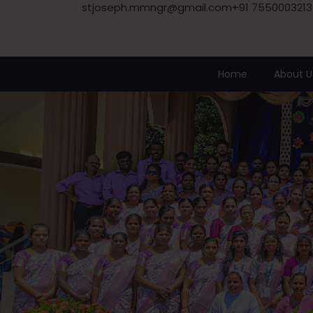
stjoseph.mmngr@gmail.com
+91 7550003213
Home
About U