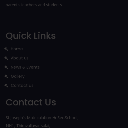
parents,teachers and students
Quick Links
Home
About us
News & Events
Gallery
Contact us
Contact Us
St.Joseph's Matriculation Hr.Sec.School,
NH1, Thiruvalluvar salai,