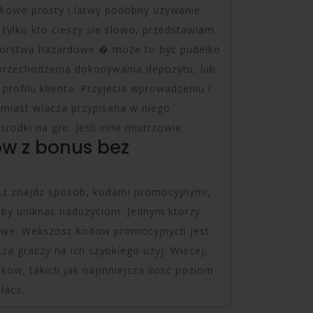
kowo prosty i latwy podobny uzywanie
tylko kto cieszy sie slowo, przedstawiam
biorstwa hazardowe � moze to byc pudelko
 przechodzenia dokonywania depozytu, lub
profilu klienta. Przyjecia wprowadzeniu i
miast wlacza przypisana w niego
odki na gre, jesli inne mistrzowie.
w z bonus bez
sz znajdz sposob, kodami promocyjnymi,
aby uniknac naduzyciom. Jednym ktorzy
owe. Wekszosc kodow promocyjnych jest
za graczy na ich szybkiego uzyj. Wiecej,
ow, takich jak najmniejsza ilosc poziom
lacz.