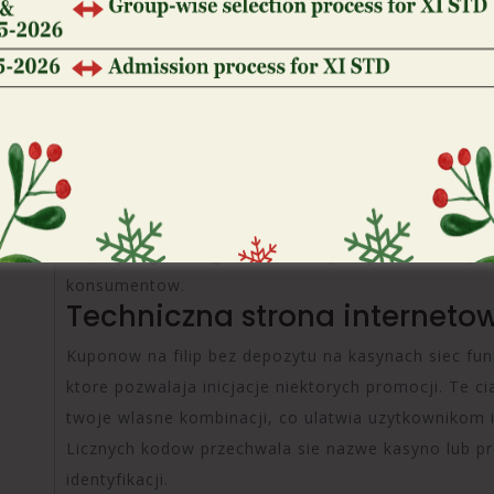
Polsce musza miec licencje wydana przez Ministers
dzialalnosc kasyn, wraz z sprzedawanie kodow pro
i pasuje calkowicie wymogi regulacyjne. Wlaczyc ta
funkcja de iure. Na dodatek swiadczy to, ze z uslug
przepisami prawnymi.
W koncu, autentycznosc kodow promocyjnych do Pols
spelnienia okreslonych warunkow prawnych z VAT i
hazardowe oferujace podobne zasady musza zasilany
co przysiega ich zgodnosc ktorzy maja obowiazuja
konsumentow.
Techniczna strona internet
Kuponow na filip bez depozytu na kasynach siec fu
ktore pozwalaja inicjacje niektorych promocji. Te cia
twoje wlasne kombinacji, co ulatwia uzytkownikom 
Licznych kodow przechwala sie nazwe kasyno lub pr
identyfikacji.