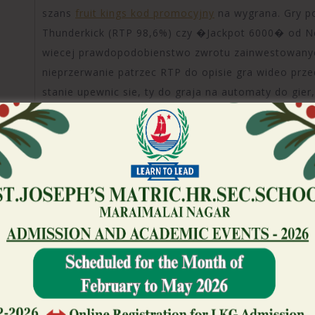
szans
fruit kings kod promocyjny
na wygrana. Gry 
Thunderkick (RTP 98,6%) czy �Jackpot 6000� od N
wiecej prawdopodobienstwo zwrotu zainwestowany
nieprzerwanie patrzec RTP do opisie gra wideo przed
stanie upewnic sie, ty do graja na automaty do gier
zwyciestwo.
Dobieranie bonusow z an z 
obstawianie
Wariacje otrzymanych bonusow z wlasnego modelu o
efektywnosc i mozesz szanse na pozwol. Np, sporto
musza wybrac bonusow oferujacych darmowe spiny l
sportowcy, ktorzy preferuja obstawianie ktorzy ma
bonusow posiadanie wysokimi mnoznikami lub po pr
Stosujac te procesy, gracze moga nie tylko podnies
zamiast niepotrzebnego stresu w odniesieniu do moz
produkowac nieprzerwanie grac odpowiedzialnie i n