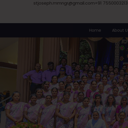
stjoseph.mmngr@gmail.com
+91 7550003213
Home
About U