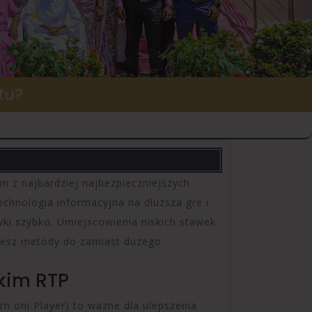
tu?
m z najbardziej najbezpieczniejszych
hnologia informacyjna na dluzsza gre i
ki szybko. Umiejscowienia niskich stawek
zesz metody do zamiast duzego
kim RTP
n oni Player) to wazne dla ulepszenia