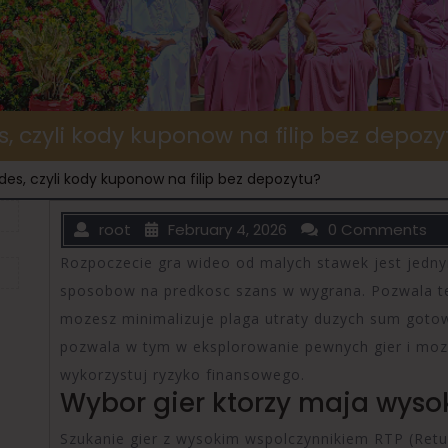
, czyli kody kuponow na filip bez depozy
es, czyli kody kuponow na filip bez depozytu?
root
February 4, 2026
0 Comments
Rozpoczecie gra wideo od malych stawek jest jedny
sposobow na predkosc szans w wygrana. Pozwala tec
mozesz minimalizuje plaga utraty duzych sum gotow
pozwala w tym w eksplorowanie pewnych gier i mo
wykorzystuj ryzyko finansowego.
Wybor gier ktorzy maja wyso
Szukanie gier z wysokim wspolczynnikiem RTP (Retur