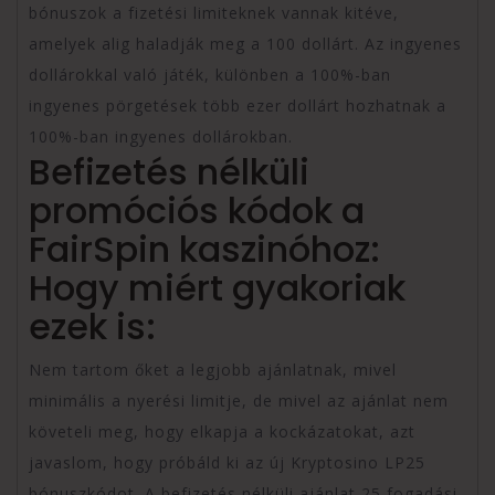
bónuszok a fizetési limiteknek vannak kitéve,
amelyek alig haladják meg a 100 dollárt.
Az ingyenes
dollárokkal való játék, különben a 100%-ban
ingyenes pörgetések több ezer dollárt hozhatnak a
100%-ban ingyenes dollárokban.
Befizetés nélküli
promóciós kódok a
FairSpin kaszinóhoz:
Hogy miért gyakoriak
ezek is:
Nem tartom őket a legjobb ajánlatnak, mivel
minimális a nyerési limitje, de mivel az ajánlat nem
követeli meg, hogy elkapja a kockázatokat, azt
javaslom, hogy próbáld ki az új Kryptosino LP25
bónuszkódot. A befizetés nélküli ajánlat 25 fogadási