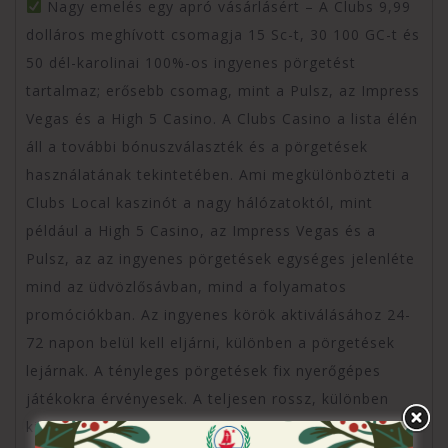
Nagy emelés egy apró vásárlásért – A Clubs 9,99
dolláros meghívott csomagja 15 Sc-t, 30 100 GC-t és
50 dél-karolinai 100%-os ingyenes pörgetést
tartalmaz; erősebb csomag, mint a Pulsz, az Impress
Vegas és a High 5 Casino. A Clubs Casino a lista élén
áll a további bónuszválaszték és a pörgetések
használatának tekintetében. Ami megkülönbözteti a
Clubs Local kaszinót a nagy hálózatoktól, mint
például a High 5 Casino, az Impress Vegas és a
Pulsz, az az ingyenes pörgetések egységes jelenléte
mind az üdvözlősávban, mind a folyamatos
promóciókban. Az ingyenes körök aktiválásához 24-
72 napon belül kell eljárni, különben a pörgetések
lejárnak. A tényleges pörgetések fix nyerőgépes
játékokra érvényesek. A teljesen rossz, különben
kihagyott kód letiltja az előnyt.