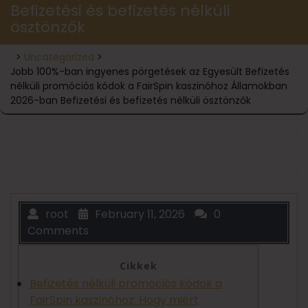
Befizetési és befizetés nélküli
ösztönzők
>
Uncategorized
>
Jobb 100%-ban ingyenes pörgetések az Egyesült Befizetés
nélküli promóciós kódok a FairSpin kaszinóhoz Államokban
2026-ban Befizetési és befizetés nélküli ösztönzők
root
February 11, 2026
0
Comments
Cikkek
Befizetés nélküli promóciós kódok a
FairSpin kaszinóhoz: Hogy miért