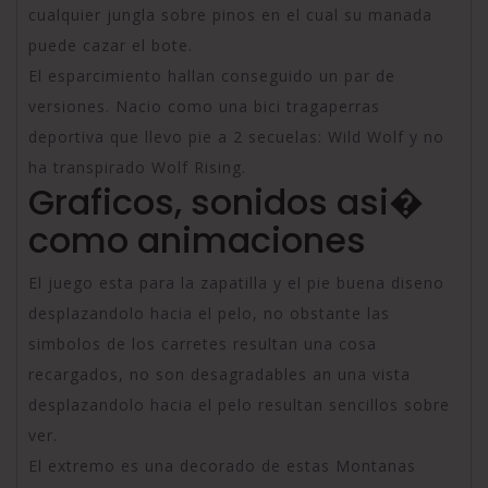
cualquier jungla sobre pinos en el cual su manada
puede cazar el bote.
El esparcimiento hallan conseguido un par de
versiones. Nacio como una bici tragaperras
deportiva que llevo pie a 2 secuelas: Wild Wolf y no
ha transpirado Wolf Rising.
Graficos, sonidos asi�
como animaciones
El juego esta para la zapatilla y el pie buena diseno
desplazandolo hacia el pelo, no obstante las
simbolos de los carretes resultan una cosa
recargados, no son desagradables an una vista
desplazandolo hacia el pelo resultan sencillos sobre
ver.
El extremo es una decorado de estas Montanas