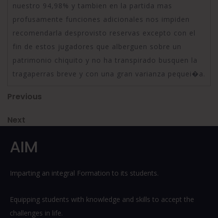
nuestro 94,98% y tambien en la partida mas
profusamente funciones adicionales nos impiden
recomendarla desprovisto reservas excepto con el
fin de estos jugadores que alberguen sobre un
patrimonio chiquito y no ha transpirado busquen la
tragaperras breve y con una gran varianza pequei�a.
Post
Previous
Previous
Post
navigation
Next
Next
Post
AIM
Imparting an integral Formation to its students.
Equipping students with knowledge and skills to accept the
challenges in life.