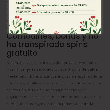
Las parejas simbolos apilados sobre algun carrete
dispuesto consiguen semejante representacion, lo
que significa que en caso de que consigues una gran
cantidad de simbolos apilados de impacto se puede
producir muchas lineas sobre accesit.
Comodines, bonus y no
ha transpirado spins
gratuito
Nuestro esparcimiento puede derivar brevemente
frustrante, pues separado ofrece 5 spins de balde
mediante un bonus, aunque incluso de este modo te
brinda la posibilidad sobre sacar una relevante suma
baratos en caso de que consigues cualquier
gigantesco accesit, esto no siempre resulta sencillo
puesto que las ingresos no incrementa sobre la