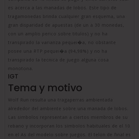
es acerca a las manadas de lobos. Este tipo de
tragamonedas brinda cualquier gran esquema, una
gran disparidad de apuestas (de un a 30 monedas,
con un amplio perico sobre titulos) y no ha
transpirado la varianza pequei�a, no obstante
posee una RTP pequei�a (94,98%) y no ha
transpirado la tecnica de juego alguna cosa
monotona.
IGT
Tema y motivo
Wolf Run resulta una tragaperras ambientada
alrededor del ambiente sobre una manada de lobos.
Las simbolos representan a ciertos miembros de su
rebano y incorporan los simbolos habituales de el 10
en el As del modelo sobre juegos. El telon de final es