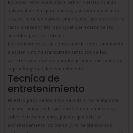
Rocosas, esto coadyuda a definir nuestro mundo
universal de el esparcimiento, asi como los disenos
tribales para los nativos americanos que aparecen lo
tanto alrededor del logo igual que acerca de las
simbolos para los totems.
Los sonidos resultan consecuencia sobre una buena
eleccion y no ha transpirado tanto los de los
carretes igual que los para los premios incrementan
la prueba global del esparcimiento.
Tecnica de
entretenimiento
Nuestro paso de los anos de vida si no le importa
hacerse amiga de la grasa refleja en la mecanica
sobre entretenimiento, puesto que existen
extremadamente los bonus y no ha transpirado