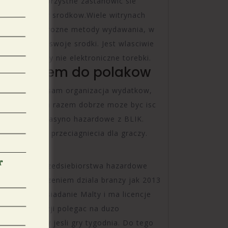
Blika. Wiec korzystne zastanowic sie
sob, wyplaty srodkow.Wiele witrynach
r bankowych, rozne metody wydawania, w
e wyplacisz swoje srodki. Jest wlasciwie
aluty czy czy nie elektroniczne torebki.
e z Blikiem do polakow
kteryzuje sie sam organizacja wydatkow,
hazardowe. Tym razem dobrze moze byc isc
zym zdaniem kasyno hazardowe z BLIK.
etestowane i przeciagniecia dla graczy.
 cenionego przedsiebiorstwa hazardowe
ktore z powodzeniem dziala branzy jak 2013
 Limited posiadanie Malty i ma licencje
iwe przy okazji polegac na duzo
d dodatkowy jesli gry tygodnia. Do tego