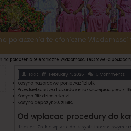
na polaczenia telefoniczne Wiadomosci
m na polaczenia telefoniczne Wiadomosci tekstowe-a posiadani
root
February 4, 2026
0 Comments
Kasyno hazardowe poniewaz 1zl Blik;
Przedsiebiorstwa hazardowe rozszczepiac piec zl Bli
Kasyno Blik dziesiatka zl;
Kasyno depozyt 20. zl Blik.
Od wplacac procedury do ka
dziesiec. Zrobic wplacic do kasynie internetowym sr