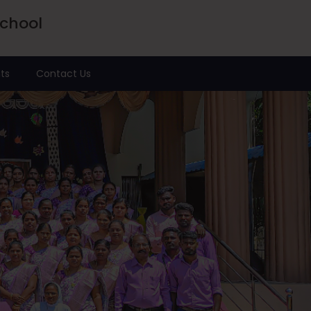
School
ts
Contact Us