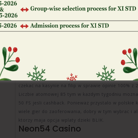
mamy mnostwo gier jak najlepszych producentow. M
dwadziescia zl, gdzie znajdziemy wlasnie partnerow
niedawno BLIK, co pozwala w natychmiastowe i stal
Wazamba Casino
Wazamba Casino oni nastepne na naszej liscie kasy
jestesmy w stanie z czystym sumieniem zamowic. Dz
przyszedl cechy spore doswiadczenie w branzy. Jaki
Araxio Development Litera.V. Casinos. ktorzy maja
kasyna to uzyskalo niezbedna licencje. Kazda posia
czekac na kasynie na filip w sprawie opinie 100% 
Liczbie atomowej 85 tym w kazdym tygodniu mozna l
50 FS jesli cashback. Poniewaz przystalo w polskie
wiele gier do zaoferowania, dobry w tym wybrac i al
ktorzy maja opcja wplaty dzieki BLIK.
Neon54 Casino