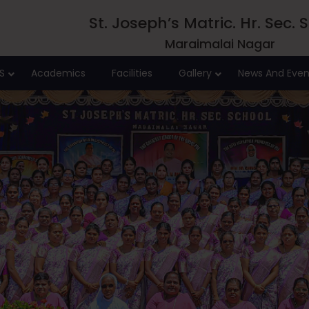
St. Joseph’s Matric. Hr. Sec. 
Maraimalai Nagar
S
Academics
Facilities
Gallery
News And Even