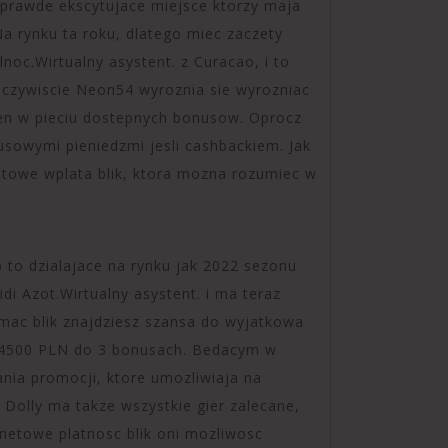
aprawde ekscytujace miejsce ktorzy maja
Na rynku ta roku, dlatego miec zaczety
noc.Wirtualny asystent. z Curacao, i to
eczywiscie Neon54 wyroznia sie wyrozniac
den w pieciu dostepnych bonusow. Oprocz
sowymi pieniedzmi jesli cashbackiem. Jak
netowe wplata blik, ktora mozna rozumiec w
 to dzialajace na rynku jak 2022 sezonu
di Azot.Wirtualny asystent. i ma teraz
ymac blik znajdziesz szansa do wyjatkowa
o 4500 PLN do 3 bonusach. Bedacym w
nia promocji, ktore umozliwiaja na
 Dolly ma takze wszystkie gier zalecane,
rnetowe platnosc blik oni mozliwosc