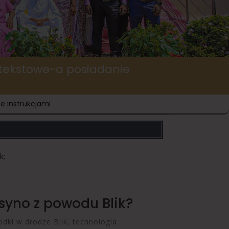
 tekstowe-a posiadanie
e instrukcjami
k;
syno z powodu Blik?
odki w drodze Blik, technologia