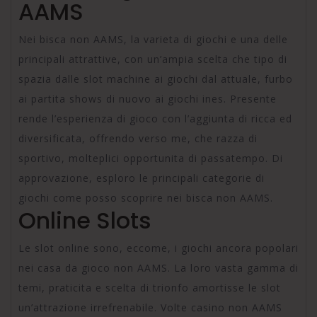
AAMS
Nei bisca non AAMS, la varieta di giochi e una delle
principali attrattive, con un’ampia scelta che tipo di
spazia dalle slot machine ai giochi dal attuale, furbo
ai partita shows di nuovo ai giochi ines. Presente
rende l’esperienza di gioco con l’aggiunta di ricca ed
diversificata, offrendo verso me, che razza di
sportivo, molteplici opportunita di passatempo. Di
approvazione, esploro le principali categorie di
giochi come posso scoprire nei bisca non AAMS.
Online Slots
Le slot online sono, eccome, i giochi ancora popolari
nei casa da gioco non AAMS. La loro vasta gamma di
temi, praticita e scelta di trionfo amortisse le slot
un’attrazione irrefrenabile. Volte casino non AAMS