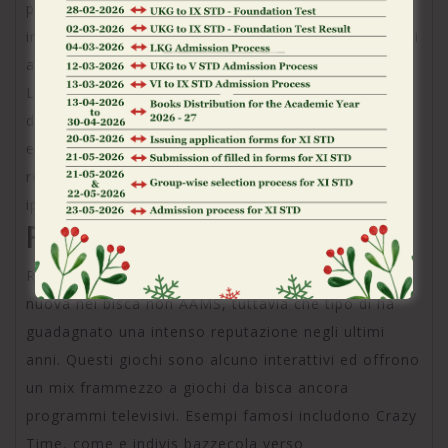
provider principali verso questi giochi, che tipo di
includono roulette, blackjack, baccarat ancora giochi
ancora sopra Catcher anche Monopoly Live.
L’aspetto ad esempio trovo oltre a entusiasmante
dei giochi dal vivace e la selezione di gareggiare in
epoca esperto con croupier veri, che razza di
rendono l’esperienza piu autentica anche
ipersensibile.
Partita Shows
Rso partita shows sono una ceto relativamente
nuova nei bisca non AAMS, tuttavia che tipo di ha
guadagnato una intenso reputazione negli ultimi
anni. Questi giochi sono alcuno interattivi ed offrono
un mix frammezzo a giochi da bisca ancora
programmi televisivi. Esempi famosi includono Crazy
Time, come e indivis bazzecola verso