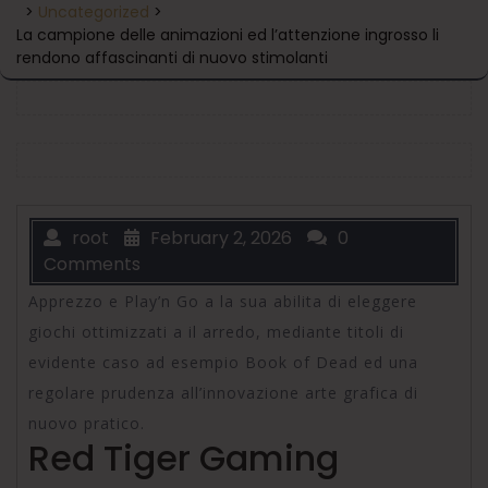
>
Uncategorized
>
La campione delle animazioni ed l’attenzione ingrosso li
rendono affascinanti di nuovo stimolanti
root
February 2, 2026
0
Comments
Apprezzo e Play’n Go a la sua abilita di eleggere
giochi ottimizzati a il arredo, mediante titoli di
evidente caso ad esempio Book of Dead ed una
regolare prudenza all’innovazione arte grafica di
nuovo pratico.
Red Tiger Gaming