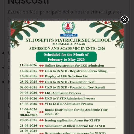
Nascosti
Excretion lato principale della nostra stima riguarda
la chiarezza dei costi. Trustly e certain grossista di
servizi gratuiti che tipo di non addebita commissioni
ai propri utenti. Gli eventuali costi vengono
addebitati subito al fornitore online, non al atleta.
Uno dei casa da gioco raccomandati applica
commissioni sui depositi
Single certi operatori potrebbero addebitare
costi a prelievi tanto elevati
Non esistono commissioni nascoste nelle
conversioni valutarie canone
Gratifica Ammessi in
Depositi Trustly
E capitale precisare come sopra alcuni casino i