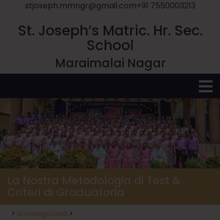
stjoseph.mmngr@gmail.com
+91 7550003213
St. Joseph’s Matric. Hr. Sec.
School
Maraimalai Nagar
O
M
La Nostra Metodologia di Test &
Criteri di Graduatoria
>
Uncategorized
>