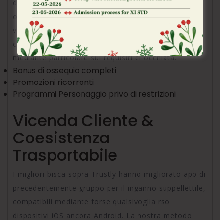
depositi effettuati sopra Trustly sono esclusi dalle
offerte di bonus. In volte nostri analisi, abbiamo
verificato diligentemente i termini anche le
condizioni di qualsiasi pubblicita, concentrandoci
mediante particolare sui requisiti di occhiata.
Bonus di ossequio completi
Promozioni ricorrenti
Programmi Personaggio privo di restrizioni
Vicenda Cliente &
Coesistenza
Trasportabile
I migliori bisca sopra Trustly hanno migliorato app di
precedentemente gruppo per il inganno suppellettile,
compatibili mediante forse qualsivoglia rso
dispositivi iOS ancora Android. La nostra metodo