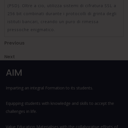
(PSD). Oltre a cio, utilizza sistemi di cifratura SSL a
256 bit combinati durante i protocolli di grinta degli
istituti bancari, creando un puro di rimessa
pressoche enigmatico.
Post
Previous
Previous
Post
navigation
Next
Next
Post
AIM
Imparting an integral Formation to its students.
Equipping students with knowledge and skills to accept the
challenges in life.
Value Education Materialises with the collaborative efforts of