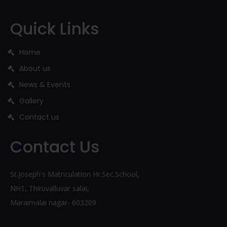
Quick Links
Home
About us
News & Events
Gallery
Contact us
Contact Us
St.Joseph's Matriculation Hr.Sec.School,
NH1, Thiruvalluvar salai,
Maraimalai nagar- 603209