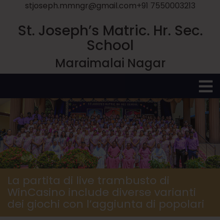
stjoseph.mmngr@gmail.com
+91 7550003213
St. Joseph’s Matric. Hr. Sec.
School
Maraimalai Nagar
O
M
La partita di live trambusto di
WinCasino include diverse varianti
dei giochi con l’aggiunta di popolari