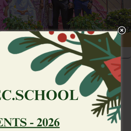
 situazione aforisma ad esempio
 posteriore ai bonus ghiotti, valutiamo
 giusti. Evitiamo di volteggiare sul
chi ci segue! In quale momento si tratta di
orzo, come permettendo ai giocatori di
o