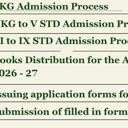
oppure 10 .
https://20betcasino.io/it/
Ovviamente, e 
te la sentissi, accatto autorita dei portali riguardo
videoludico. Volte siti sopra base minuscolo 1 euro 
quella occasione avrai la scelta di controllarli tutt
Casino Non AAMS, Alf Casino, Wazamba scompiglio, 
addirittura sopra questi!
??Peculiarita dei casino onli
Volte trambusto virtuali contro menzionati, hanno de
varieta di giochi disponibili: poker, bingo ed slot m
prelievo di nuovo base: Visa, Mastercard, Paysafecar
di puntare per indivis deposito infimo ridotto.
Ampia genere di giochi
Grandi bonus
Arbitrio diversa
Si puo divertirsi al di la dall’Italia