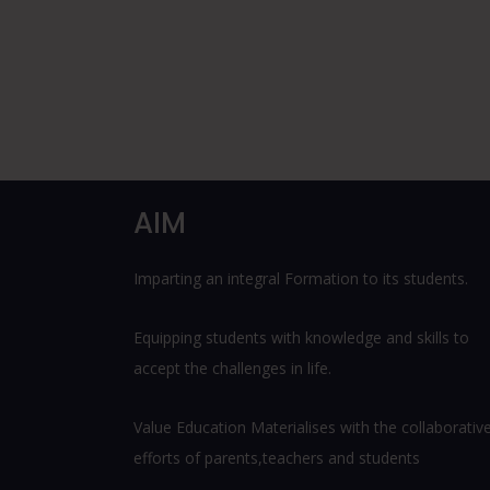
AIM
Imparting an integral Formation to its students.
Equipping students with knowledge and skills to
accept the challenges in life.
Value Education Materialises with the collaborativ
efforts of parents,teachers and students