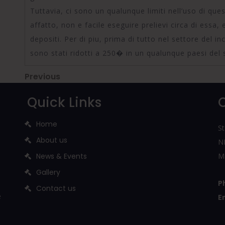
Tuttavia, ci sono un qualunque limiti nell’uso di ques
affatto, non e facile eseguire prelievi circa di essa,
depositi. Per di piu, prima di tutto nel settore del in
sono stati ridotti a 250� in un qualunque paesi del 
Post
Previous
Previous
Post
navigation
Quick Links
Home
St
About us
NH
News & Events
M
Gallery
P
Contact us
e
E