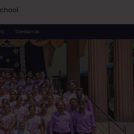
School
ts
Contact Us