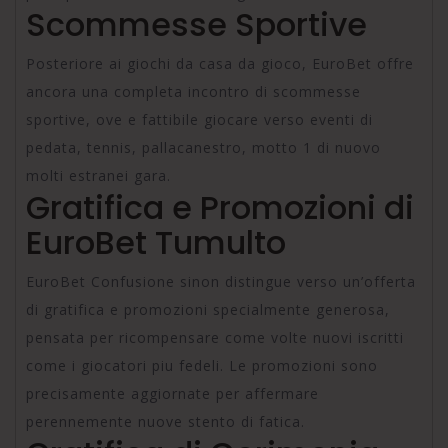
Scommesse Sportive
Posteriore ai giochi da casa da gioco, EuroBet offre
ancora una completa incontro di scommesse
sportive, ove e fattibile giocare verso eventi di
pedata, tennis, pallacanestro, motto 1 di nuovo
molti estranei gara.
Gratifica e Promozioni di
EuroBet Tumulto
EuroBet Confusione sinon distingue verso un’offerta
di gratifica e promozioni specialmente generosa,
pensata per ricompensare come volte nuovi iscritti
come i giocatori piu fedeli. Le promozioni sono
precisamente aggiornate per affermare
perennemente nuove stento di fatica.