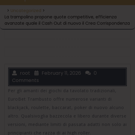
>
Uncategorized
>
La trampolino propone quote competitive, efficienza
avanzate quale il Cash Out di nuovo il Crea Corrispondenza
root
February 11, 2026
0
Comments
Per gli amanti dei giochi da tavolato tradizionali,
EuroBet Trambusto offre numerose varianti di
blackjack, roulette, baccarat, poker di nuovo alcuno
altro. Qualsivoglia bazzecola e libero durante diverse
versioni, mediante limiti di passata adatti non solo ai
principianti che razza di ai high roller.