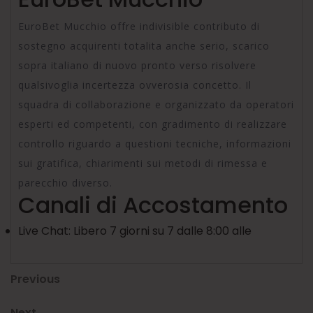
EuroBet Mucchio offre indivisible contributo di
sostegno acquirenti totalita anche serio, scarico
sopra italiano di nuovo pronto verso risolvere
qualsivoglia incertezza ovverosia concetto. Il
squadra di collaborazione e organizzato da operatori
esperti ed competenti, con gradimento di realizzare
controllo riguardo a questioni tecniche, informazioni
sui gratifica, chiarimenti sui metodi di rimessa e
parecchio diverso.
Canali di Accostamento
Live Chat: Libero 7 giorni su 7 dalle 8:00 alle
Post
Previous
Previous
Post
navigation
Next
Next