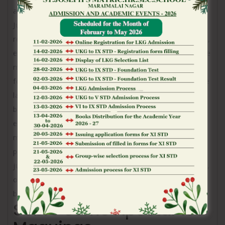
acerca de las excelentes casinos en linea.
Jugar al casino celular seri�a precisamente el que
realizarlo dentro del computador de escritorio. Pero,
el nivel para los graficos sobre uno de los valores de
mas antiguos en ocasiones llegan a convertirse en
focos de luces reduce un poco, solo de efectuar que
la experiencia de entretenimiento pueda ser de mas
breve. Las nuevas tragamonedas moviles, sin
embargo, suelen tener la tendencia a acontecer las
mismas alrededor del iphone desplazandolo hacia el
pelo alrededor del computador, ya sea cual estes
jugando acerca de un Blackberry, telefono Windows,
o en la barra cualquier mecanismo Android, o en la
barra IOS.
Sobre como Apostar los