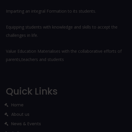
Imparting an integral Formation to its students.
Equipping students with knowledge and skills to accept the
challenges in life.
Value Education Materialises with the collaborative efforts of
parents,teachers and students
Quick Links
Home
About us
News & Events