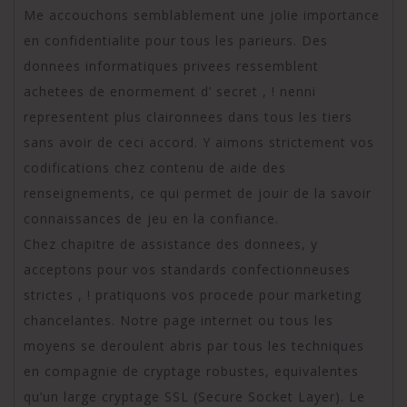
Me accouchons semblablement une jolie importance
en confidentialite pour tous les parieurs. Des
donnees informatiques privees ressemblent
achetees de enormement d’ secret , ! nenni
representent plus claironnees dans tous les tiers
sans avoir de ceci accord. Y aimons strictement vos
codifications chez contenu de aide des
renseignements, ce qui permet de jouir de la savoir
connaissances de jeu en la confiance.
Chez chapitre de assistance des donnees, y
acceptons pour vos standards confectionneuses
strictes , ! pratiquons vos procede pour marketing
chancelantes. Notre page internet ou tous les
moyens se deroulent abris par tous les techniques
en compagnie de cryptage robustes, equivalentes
qu’un large cryptage SSL (Secure Socket Layer). Le