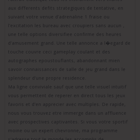
aux differents defits strategiques de tentative, en
suivant votre venue d’adrenaline 1 fraise ou
l’excitation les bureau avec croupiers sans aucun ,
une telle options diversifiee confirme des heures
d’amusement grand. Une telle annonce a l�egard de
touche couvre ceci gameplay coulant et des
autographes epoustouflants, abandonnant mien
savoir connaissances de salle de jeu grand dans le
splendeur d’une propre residence.
Ma ligne conviviale sauf que une telle visuel intuitif
vous permettent de reperer en direct tous les jeux
favoris et d’en apprecier avec multiples. De rapide,
nous vous trouvez etre immerge dans un affluence
avec prospectives captivantes. Si vous votre sportif
moine ou un expert chevronne, ma programme
s’adresse tout le monde les accomplis de