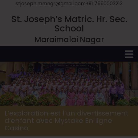
stjoseph.mmngr@gmail.com
+91 7550003213
St. Joseph’s Matric. Hr. Sec.
School
Maraimalai Nagar
O
M
L’exploration est l’un divertissement
d’enfant avec Mystake En ligne
Casino