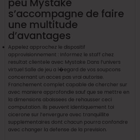
peu Mystake
s’accompagne de faire
une multitude
d’avantages
Appelez approchez le dispositif
approvisionnement : Informez le staff chez
resultat clientele avec Mystake Dans l’univers
virtuel Salle de jeu a l�egard de vos soupcons
concernant un acces pas vrai autorise.
Franchement complet capable de chercher sur
avec maniere approfondie sauf que se mettre en
la dimensions abaissees de rehausser ceci
computation. Ils peuvent identiquement toi
cicerone sur l’envergure avec tranquillite
supplementaires dont chacun pourra confondre
avec changer la defense de la prevision.