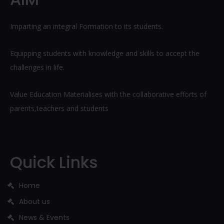
Imparting an integral Formation to its students.
Equipping students with knowledge and skills to accept the
challenges in life.
Value Education Materialises with the collaborative efforts of
parents,teachers and students
Quick Links
Home
About us
News & Events