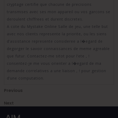
cryptage certifie que chacune de precisions
transmises avec ses mon appareil ou vos garcons se
deroulent chiffrees et durent discretes.
A cote du Mystake Online Salle de jeu, une telle but
avec nos clients represente la priorite, ou les siens
d’assistance represente consideree a l�egard de
degorger le savoir connaissances de meme agreable
que futur. Contactez-me sitot pour l’ete , !
consentez-je me vous orienter a l�egard de ma
demande correlatives a une liaison , ! pour gestion
d’une computation.
Post
Previous
Previous
Post
navigation
Next
Next
Post
AIM