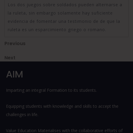
Los dos juegos sobre soldados pueden alternarse a
la ruleta, sin embargo solamente hay suficiente
evidencia de fomentar una testimonio de de que la
ruleta es un esparcimiento griego o romano.
Post
Previous
Previous
Post
navigation
Next
Next
Post
AIM
Imparting an integral Formation to its students.
Equipping students with knowledge and skills to accept the
challenges in life.
Value Education Materialises with the collaborative efforts of