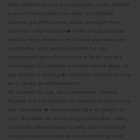
todo entretenida y no ha transpirado vision. Sumado
a una confianza sobre sisa vida, los soldados
tuvieron que perfeccionar sobre conseguir mirar
como las compinches asi� como colegas estaban
muchas veces heridos o en la barra asesinados en
los batallas. Esto durante bastante ha sido
mayormente que suficiente con el fin de que una
norma para los soldados inscribiri? viniera abajo, lo
que reducia la patologi�a del tunel carpiano eficacia
en el campo de enfrentamiento.
De combatir lo cual, las comandantes romanos
dejaban que sus soldados se diviertan lo tanto como
sea concebible � inclusive participar en juegos de
azar. Bastantes de dichos juegos implicaban rodar
un escudo indumentarias la llanta sobre automovil
cosa que suena cercano an una forma de apostar