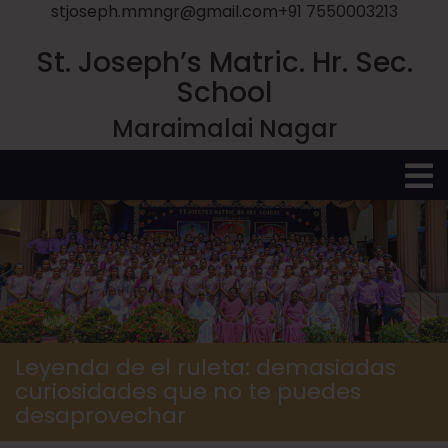
stjoseph.mmngr@gmail.com
+91 7550003213
St. Joseph’s Matric. Hr. Sec.
School
Maraimalai Nagar
O
M
Leyenda de el ruleta: demasiadas
curiosidades que no te puedes
desaprovechar