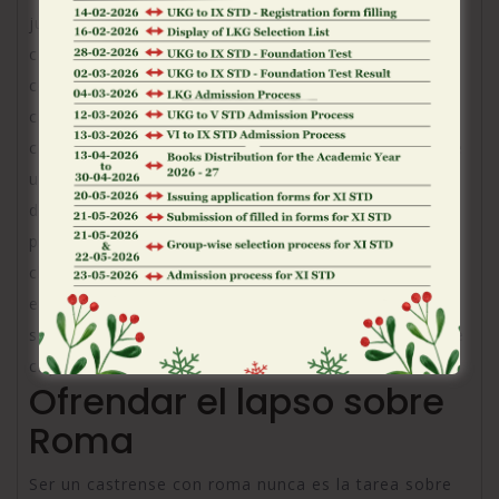
juego inaugural chino. Las monjes supuestamente
cambiaron la version es por ello que el cuadrado se
convirtio sobre centro asi� como anadieron una
casilla especial de el programa 0. El inconveniente
con el pasar del tiempo este cuento es que inclusive
una ruleta francesa sobra temprana tuvo cada una
de guti del 0 y no ha transpirado del duplo cero es
por ello que la teoria del primitivo entretenimiento
chino probablemente no seri�a cierta. Aun asi, es
exacto que las numeros de la ruleta actual+ se
suman hasta 666, cosa que seri�a extremadamente
criptico.
Ofrendar el lapso sobre
Roma
Ser un castrense con roma nunca es la tarea sobre