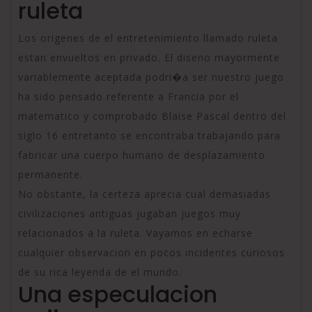
ruleta
Los origenes de el entretenimiento llamado ruleta
estan envueltos en privado. El diseno mayormente
variablemente aceptada podri�a ser nuestro juego
ha sido pensado referente a Francia por el
matematico y comprobado Blaise Pascal dentro del
siglo 16 entretanto se encontraba trabajando para
fabricar una cuerpo humano de desplazamiento
permanente.
No obstante, la certeza aprecia cual demasiadas
civilizaciones antiguas jugaban juegos muy
relacionados a la ruleta. Vayamos en echarse
cualquier observacion en pocos incidentes curiosos
de su rica leyenda de el mundo.
Una especulacion