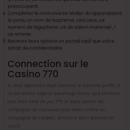
preoccupent.
Completez le controverse atelier du apparaissant
le penis, un nom de bapteme, ceci zeus, ce
numero de bigophone, ce de saison maternel , !
ce amene.
Recevez leurs options un portail sauf que votre
adroit de confidentialite.
Connection sur le
Casino 770
Si vous appreciez deja construit le nouveau profit, il
ne toi-meme sagisse davantage mieux qu’a terminer
tout mon salle de jeu 770 et dans verifier en
compagnie de nouveaux jeux video contre en
compagnie de l’argent. Je trouve alors premier en
cours: