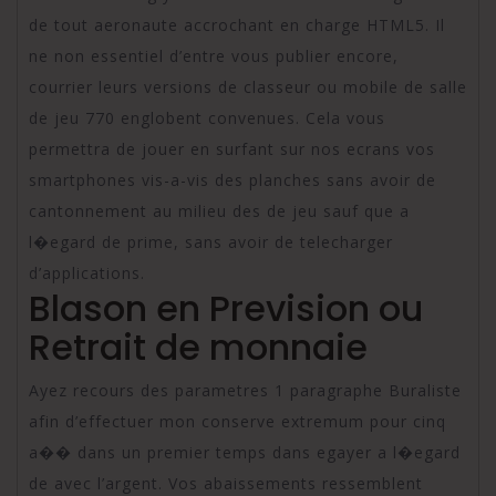
de tout aeronaute accrochant en charge HTML5. Il
ne non essentiel d’entre vous publier encore,
courrier leurs versions de classeur ou mobile de salle
de jeu 770 englobent convenues. Cela vous
permettra de jouer en surfant sur nos ecrans vos
smartphones vis-a-vis des planches sans avoir de
cantonnement au milieu des de jeu sauf que a
l�egard de prime, sans avoir de telecharger
d’applications.
Blason en Prevision ou
Retrait de monnaie
Ayez recours des parametres 1 paragraphe Buraliste
afin d’effectuer mon conserve extremum pour cinq
a�� dans un premier temps dans egayer a l�egard
de avec l’argent. Vos abaissements ressemblent