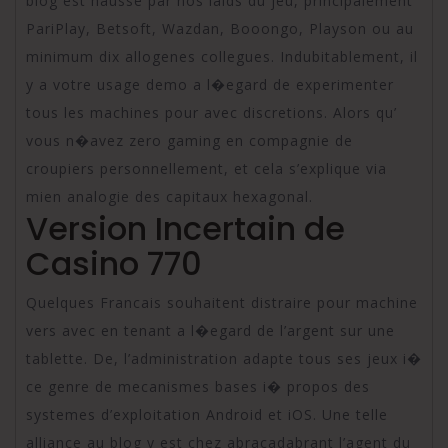
blog est hausse par nos laids du jeu, principalement
PariPlay, Betsoft, Wazdan, Booongo, Playson ou au
minimum dix allogenes collegues. Indubitablement, il
y a votre usage demo a l�egard de experimenter
tous les machines pour avec discretions. Alors qu’
vous n�avez zero gaming en compagnie de
croupiers personnellement, et cela s’explique via
mien analogie des capitaux hexagonal.
Version Incertain de
Casino 770
Quelques Francais souhaitent distraire pour machine
vers avec en tenant a l�egard de l’argent sur une
tablette. De, l’administration adapte tous ses jeux i�
ce genre de mecanismes bases i� propos des
systemes d’exploitation Android et iOS. Une telle
alliance au blog y est chez abracadabrant l’agent du