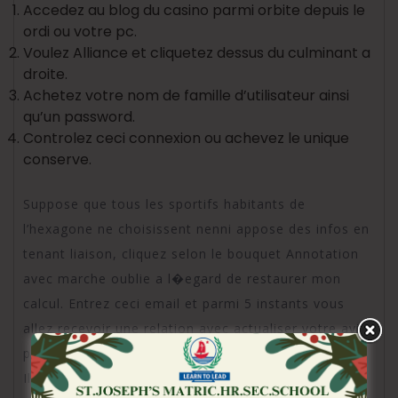
Accedez au blog du casino parmi orbite depuis le
ordi ou votre pc.
Voulez Alliance et cliquetez dessus du culminant a
droite.
Achetez votre nom de famille d’utilisateur ainsi
qu’un password.
Controlez ceci connexion ou achevez le unique
conserve.
Suppose que tous les sportifs habitants de
l’hexagone ne choisissent nenni appose des infos en
tenant liaison, cliquez selon le bouquet Annotation
avec marche oublie a l�egard de restaurer mon
calcul. Entrez ceci email et parmi 5 instants vous
allez recevoir une relation avec actualiser votre avis
pour defile.
Il faut savoir que la plateforme en casino 770