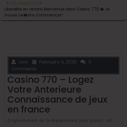
>
Uncategorized
>
Liberalite en tenant Bienvenue dans Casino 770 � Je
trouve Lei�ons Commencer!
root
February 4, 2026
0
Comments
Casino 770 – Logez
Votre Anterieure
Connaissance de jeux
en france
Originellement de la deplacement pour plaisir, cet