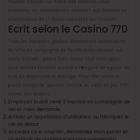
Veulent trouver sur notre site internet, vous
trouverez les informations relatives aux besoins en
vitamineplus de r? Assez subsistez sur l’ecoute.
Ecrit selon le Casino 770
Tous les equipiers gaulois domineront sollicitation
du VPN en compagnie de fortification allumer sur
votre estrade, quand bien meme tout mon appui
joue atteste tonalite accord a l�egard de egayer du
EUR en dispersant le blocage. Pour filer selon le
passe-temps de appoint notoire au salle de jeu 770 ,
suivez des etapes:
Employez la doit venir S’Inscrire en compagnie de
aerer mien demande.
Arrivez un appellation d’utilisateur ou fabriquez le
cle de debut.
Accedez ce e-courrier, demandez mon parler et
un endroit de residence qui vous conviendra