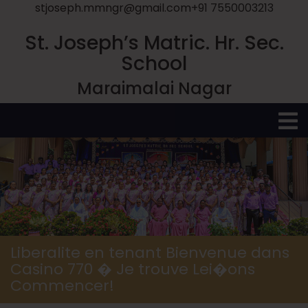
stjoseph.mmngr@gmail.com
+91 7550003213
St. Joseph’s Matric. Hr. Sec.
School
Maraimalai Nagar
O
M
Liberalite en tenant Bienvenue dans
Casino 770 � Je trouve Lei�ons
Commencer!