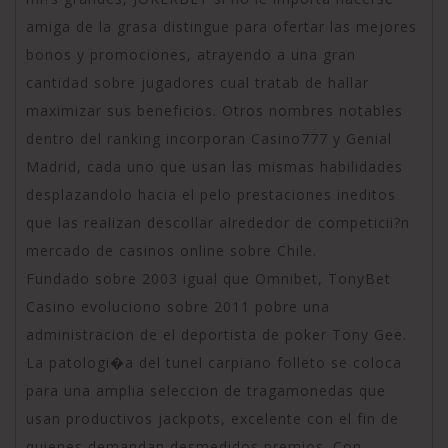
amiga de la grasa distingue para ofertar las mejores
bonos y promociones, atrayendo a una gran
cantidad sobre jugadores cual tratab de hallar
maximizar sus beneficios. Otros nombres notables
dentro del ranking incorporan Casino777 y Genial
Madrid, cada uno que usan las mismas habilidades
desplazandolo hacia el pelo prestaciones ineditos
que las realizan descollar alrededor de competicii?n
mercado de casinos online sobre Chile.
Fundado sobre 2003 igual que Omnibet, TonyBet
Casino evoluciono sobre 2011 pobre una
administracion de el deportista de poker Tony Gee.
La patologi�a del tunel carpiano folleto se coloca
para una amplia seleccion de tragamonedas que
usan productivos jackpots, excelente con el fin de
quienes demandan desmedidos premios. Con