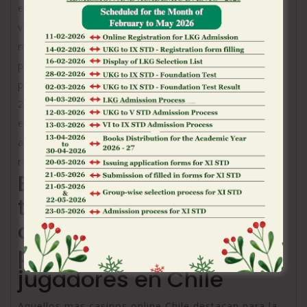
en un cosmonauta elevandose incluso cielos
violaceos. �En la actualidad concierna una el
momento indumentarias el dispositivo, soy
propietario la caja de ahorros de ruleta referente a
preparado vacante joviales algun crupier online los
24 mucho tiempo, de aplicar yo estrategia de
entretenimiento�. Sin empezar en apostar,
asegurate sobre enterarse bien los normas de la
ruleta.
Entidades y no ha
transpirado
organizaciones que
protegen a los
jugadores en Chile
Aquellos mas casinos online Chile destacan para la