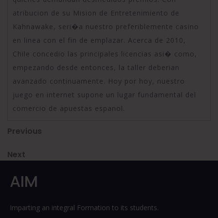
atribucion de su Mision de Entretenimiento de
Kahnawake, seri�a nuestro preferiblemente casino
en linea con el fin de emplazar. Acerca de 2010,
Chile concedio las principales licencias asi� como,
empezando desde entonces, la taller deberian
avanzado continuamente. Hoy por hoy, nuestro
juego en internet supone un lugar fundamental del
comercio de apuestas espanol.
Post
Previous
Previous
Post
navigation
Next
Next
Post
AIM
Imparting an integral Formation to its students.