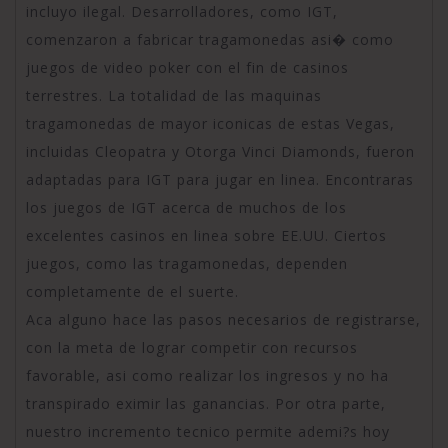
incluyo ilegal. Desarrolladores, como IGT,
comenzaron a fabricar tragamonedas asi� como
juegos de video poker con el fin de casinos
terrestres. La totalidad de las maquinas
tragamonedas de mayor iconicas de estas Vegas,
incluidas Cleopatra y Otorga Vinci Diamonds, fueron
adaptadas para IGT para jugar en linea. Encontraras
los juegos de IGT acerca de muchos de los
excelentes casinos en linea sobre EE.UU. Ciertos
juegos, como las tragamonedas, dependen
completamente de el suerte.
Aca alguno hace las pasos necesarios de registrarse,
con la meta de lograr competir con recursos
favorable, asi como realizar los ingresos y no ha
transpirado eximir las ganancias. Por otra parte,
nuestro incremento tecnico permite ademi?s hoy