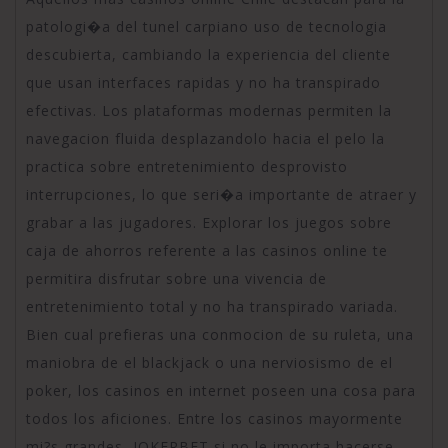
patologi�a del tunel carpiano uso de tecnologia
descubierta, cambiando la experiencia del cliente
que usan interfaces rapidas y no ha transpirado
efectivas. Los plataformas modernas permiten la
navegacion fluida desplazandolo hacia el pelo la
practica sobre entretenimiento desprovisto
interrupciones, lo que seri�a importante de atraer y
grabar a las jugadores. Explorar los juegos sobre
caja de ahorros referente a las casinos online te
permitira disfrutar sobre una vivencia de
entretenimiento total y no ha transpirado variada.
Bien cual prefieras una conmocion de su ruleta, una
maniobra de el blackjack o una nerviosismo de el
poker, los casinos en internet poseen una cosa para
todos los aficiones. Entre los casinos mayormente
mi?s grandes, JOKERBET si no le importa hacerse