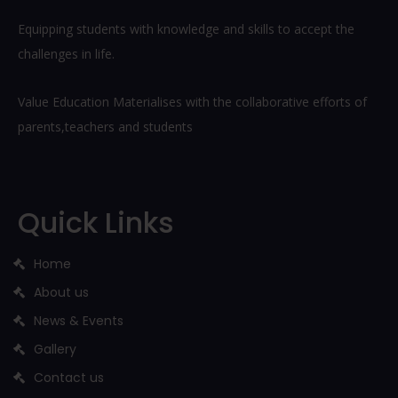
Equipping students with knowledge and skills to accept the
challenges in life.
Value Education Materialises with the collaborative efforts of
parents,teachers and students
Quick Links
Home
About us
News & Events
Gallery
Contact us