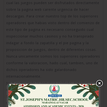
cual las juegos pueden ser disfrutados directamente
sobre la pagina web carente urgencia de hacer
descargas. Para crear nuestro top de los superiores
operadores que habias visto dentro del comienzo de
este tipo de pagina es necesario conseguido cual
inspeccionar muchos casinos y no ha transpirado
indagar a fondo la zapatilla y el pie pagina y la
proposicion de juegos, dentro de diferentes cosas.
Nunca unicamente somos los superiores operadores
conforme la valoracion, hado cual, tambien, uno de
dichos operadores ha sido galardonado
internacionalmente.
Jet X comprende la tematica soldado, estadisticas y
no ha transpirado un informe sobre multiplicadores.
Spaceman de Pragmatic Play trae una nueva
tematica que usan graficos de alta serie cual indican