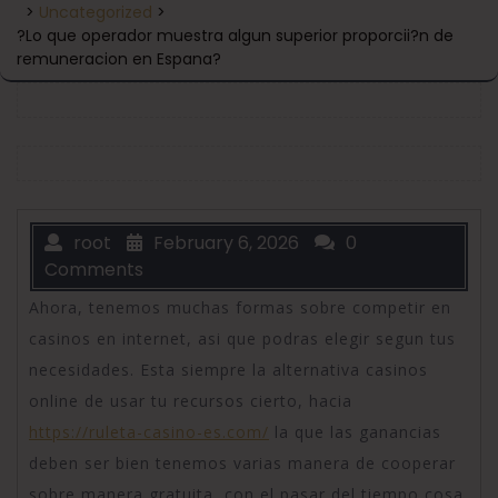
>
Uncategorized
>
?Lo que operador muestra algun superior proporcii?n de
remuneracion en Espana?
root
February 6, 2026
0
Comments
Ahora, tenemos muchas formas sobre competir en
casinos en internet, asi que podras elegir segun tus
necesidades. Esta siempre la alternativa casinos
online de usar tu recursos cierto, hacia
https://ruleta-casino-es.com/
la que las ganancias
deben ser bien tenemos varias manera de cooperar
sobre manera gratuita, con el pasar del tiempo cosa