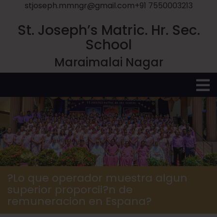
stjoseph.mmngr@gmail.com
+91 7550003213
St. Joseph’s Matric. Hr. Sec.
School
Maraimalai Nagar
O
M
?Lo que operador muestra algun
superior proporcii?n de
remuneracion en Espana?