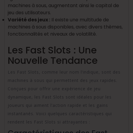
machines à sous, augmentant ainsi le capital de
jeu des utilisateurs.
Variété des jeux :
Il existe une multitude de
machines à sous disponibles, avec divers thèmes,
fonctionnalités et niveaux de volatilité.
Les Fast Slots : Une
Nouvelle Tendance
Les Fast Slots, comme leur nom l’indique, sont des
machines à sous qui permettent des jeux rapides.
Conçues pour offrir une expérience de jeu
dynamique, les Fast Slots sont idéales pour les
joueurs qui aiment l’action rapide et les gains
instantanés. Voici quelques caractéristiques qui
rendent les Fast Slots si attrayantes :