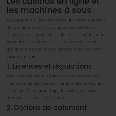
Les casinos en ligne et
les machines à sous
Les casinos en ligne proposent une vaste sélection
de machines à sous, y compris des Fast Slots.
Choisir un casino en ligne fiable est essentiel pour
garantir une expérience de jeu sécurisée. Voici
quelques éléments à considérer lors du choix d’un
casino en ligne :
1. Licences et régulations
Assurez-vous que le casino en ligne possède une
licence valide délivrée par une autorité de régulation
reconnue. Cela garantit que le casino respecte les
normes de sécurité et d’équité.
2. Options de paiement