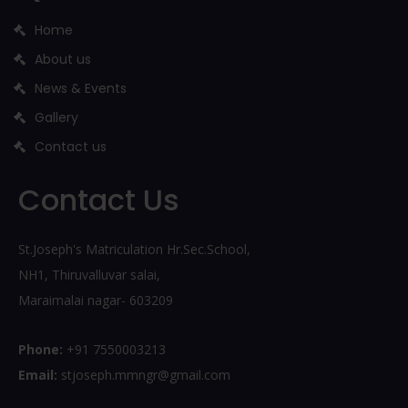
Home
About us
News & Events
Gallery
Contact us
Contact Us
St.Joseph's Matriculation Hr.Sec.School,
NH1, Thiruvalluvar salai,
Maraimalai nagar- 603209
Phone:
+91 7550003213
Email:
stjoseph.mmngr@gmail.com