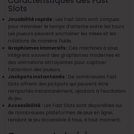
Caractéristiques des Fast
Slots
Jouabilité rapide :
Les Fast Slots sont conçues
pour minimiser le temps d’attente entre les tours.
Les joueurs peuvent enchaîner les mises et les
rotations de manière fluide.
Graphismes immersifs :
Ces machines à sous
intègrent souvent des graphismes modernes et
des animations attrayantes pour captiver
l’attention des joueurs.
Jackpots instantanés :
De nombreuses Fast
Slots offrent des jackpots qui peuvent être
remportés instantanément, ajoutant à l’excitation
du jeu.
Accessibilité :
Les Fast Slots sont disponibles sur
de nombreuses plateformes de jeux en ligne,
rendant le jeu accessible à tous, à tout moment.