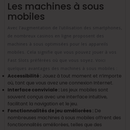
Les machines à sous
mobiles
Avec l’augmentation de l’utilisation des smartphones,
de nombreux casinos en ligne proposent des
machines à sous optimisées pour les appareils
mobiles. Cela signifie que vous pouvez jouer à vos
Fast Slots préférées où que vous soyez. Voici
quelques avantages des machines à sous mobiles :
Accessibilité :
Jouez à tout moment et n’importe
où, tant que vous avez une connexion Internet.
Interface conviviale :
Les jeux mobiles sont
souvent conçus avec une interface intuitive,
facilitant la navigation et le jeu.
Fonctionnalités de jeu améliorées :
De
nombreuses machines à sous mobiles offrent des
fonctionnalités améliorées, telles que des