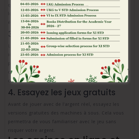
qu’une machine à sous retourne aux joueurs sur le
long terme. Recherchez des machines avec un RTP
élevé pour maximiser vos chances de gains.
3. Lisez les avis
Les avis d’autres joueurs peuvent vous donner une
idée de l’expérience de jeu sur une machine à sous
particulière. Prenez le temps de lire les
commentaires et les évaluations avant de faire votre
choix.
4. Essayez les jeux gratuits
Avant de jouer avec de l’argent réel, essayez les
versions gratuites des machines à sous. Cela vous
permettra de vous familiariser avec le jeu sans
risquer votre argent.