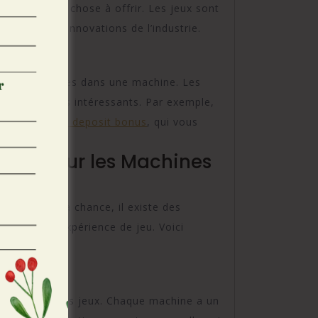
a a quelque chose à offrir. Les jeux sont
endances et innovations de l’industrie.
actifs
sérer des pièces dans une machine. Les
 et de bonus intéressants. Par exemple,
iera casino no deposit bonus
, qui vous
opre argent.
Gains sur les Machines
basées sur la chance, il existe des
miser leur expérience de jeu. Voici
ter différents jeux. Chaque machine a un