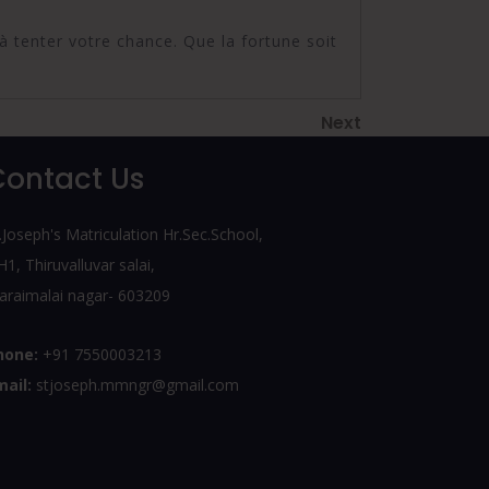
 à tenter votre chance. Que la fortune soit
Next
Next
Post
Contact Us
.Joseph's Matriculation Hr.Sec.School,
1, Thiruvalluvar salai,
araimalai nagar- 603209
hone:
+91 7550003213
mail:
stjoseph.mmngr@gmail.com