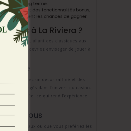
urs sur le long terme.
sous offrent des fonctionnalités bonus,
s, qui augmentent les chances de gagner.
à Sous à La Riviera ?
chines à sous, allant des classiques aux
esquelles vous devriez envisager de jouer à
ionnelle
alpitante. Avec un décor raffiné et des
iatement plongés dans l’univers du casino.
ule diversifiée, ce qui rend l’expérience
ines à Sous
à trois rouleaux ou que vous préfériez les