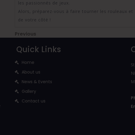
les passionnés de jeux.
Alors, préparez-vous à faire tourner les rouleaux et
de votre côté !
Post
Previous
Previous
Post
navigation
Quick Links
Home
St
About us
NH
News & Events
M
Gallery
P
Contact us
e
E