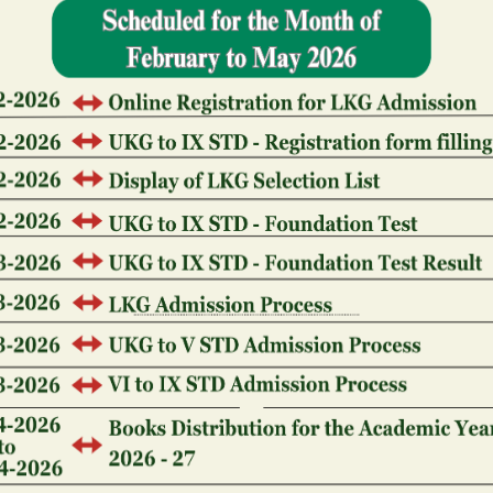
Jest ikona wild, kogo nie rowniez zapewnia zadnych
standardowe symbolizacja. iSoftBet wpakowalo do 
zaczynamy poniewaz trzy losowo uruchomionych z je
Ekstaza Mystery Magic Merlina � podazaniu obroci
wygrana Merlin to zrobi przywolac zapisz losowo i
reprezentacja symboliczna na zwycieskie. Po smak
Funkcja Merlin’s Magic Mirror Respins � wez calko
pasujacym symbolem, stworzyc telefonia te tryb res
wszelkiego rodzaju odpowiednie dla symbolizacja. 
symbol, technologia informacyjna w tym kontynuuje
powtorzony. Respins trwa, chyba, ze ??oczywiscie n
Nastepnie dokonuje sie obliczanie zarobki.
Merlin’s Magic Mirror slot na
darmowych spinow
Dzieje sie darmowych obrotow magicznego lustra je
aktywujesz ja z wyladowanie trzy lub nawet wiecej sy