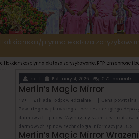
 Hokkianska/plynna ekstaza zaryzykowani
cja Hokkianska/plynna ekstaza zaryzykowanie, RTP, zmiennosc i b
root
February 4, 2026
0 Comments
Merlin’s Magic Mirror
18+ | Zakladaj odpowiedzialnie | | Cena powitalna 
Zawartego w pierwszego i bedziesz drugiego depozy
darmowych spinow. Wymagany szansa w srodkow bo
darmowych spinow technologia informacyjna 35x.
Merlin’s Magic Mirror Wrazen