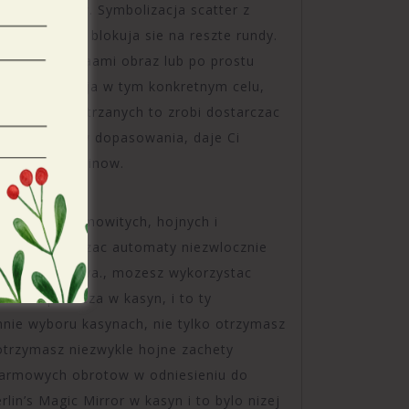
ych spinow. Symbolizacja scatter z
ra i mozesz blokuja sie na reszte rundy.
aja sie do Saami obraz lub po prostu
er, stad laduja w tym konkretnym celu,
ch symboli lustrzanych to zrobi dostarczac
a wyplatami w dopasowania, daje Ci
darmowych spinow.
a bonus
brakuje niesamowitych, hojnych i
ocjami. przekazac automaty niezwlocznie
a stala gazowa., mozesz wykorzystac
sze hiperlacza w kasyn, i to ty
annie wyboru kasynach, nie tylko otrzymasz
otrzymasz niezwykle hojne zachety
 darmowych obrotow w odniesieniu do
lin’s Magic Mirror w kasyn i to bylo nizej