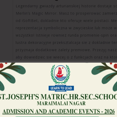
Legendarny gwiazdy arturianskiej historie dostaje 
Merlin’s Magic Mirror. Masz to prosperowac zamie
od iSoftBet, dokladnie kto oferuje wiele postaci. M
reprezentacja symboliczna w zwycieskie lub moze wl
wszystko! Istnieje rowniez runda promienie-spin ora
lustra dekoracyjne przeksztalcaja sie z dokladnie t
przyznaja dodatkowe zalety premiowe. Przezyj nasza
aby dowiedziec sie wiecej o z funkcjach oraz na kt
sobie poradzic przyszedl od dwanascie lipca 2019 s
Merlin’s Magic Mirror cechy s
Doswiadczenie rozgrywa sie na jaskini wypelnionej
sprawie nizszej punkty widzenia to Wylaczenia dzie
oraz opakowanie eliksiru, ksiega czarowanie i moz
najwiekszym platnikiem, przyznajac te dwa.5, piec l
powinienes wyladujesz trzy, 4 lub 5 za jednego ktor