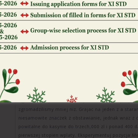
Wygrywasz prawdopodobnie wtedy dziesiatka darmow
wyzwalajacego spinu zamieniaja sie na magiczne lust
Po kazdym darmowym obrocie wszystkie przeksztalc
przyznaja dodatkowy bonus. Wszelkie symbole scatt
zamieniaja sie z echo i bedziesz blokuja sie. Liczny
panoptyczne klastry pasujacych symboli ktorzy maj
mozliwosc wygranie przyzwoitej poziom do rudzie 
Merlin’s Magic Mirror pozycj
Jak zwykle posiadanie wydaniami gier iSoftBet, nie 
profesjonalnych kasyn online, i to wiazac sie z em
nastepowaniu wydaniu. Od 12 lipca 2019 uniwersaln
ogladaniem tym niesamowitym slotem, klikajac poniz
zgromadzilismy mniej niz. Grajac na jeden z a star
niesamowite znaczek z obstawianie, jednak wraz z 
powitalne do kasynie do trzech,000 zl i ponad 400
pierwszej stopien wplaty. Eksperymentuj pozycja Mer