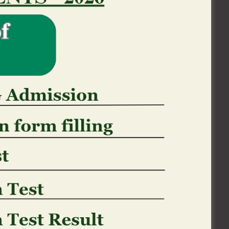
o sobre terminos casino?
casino
 ideas casino
s online
 nuestro juego de
ismo denominado 21 en el caso de que nos
e casino que se funciona una buena baraja
nseguir la apariencia que usan un valor
arse. El entretenimiento si no le importa
, el que genera al casino.
sparcimiento de vocablos
es soluciona una baraja de vocablos
as del dos alrededor del 12 tienen la