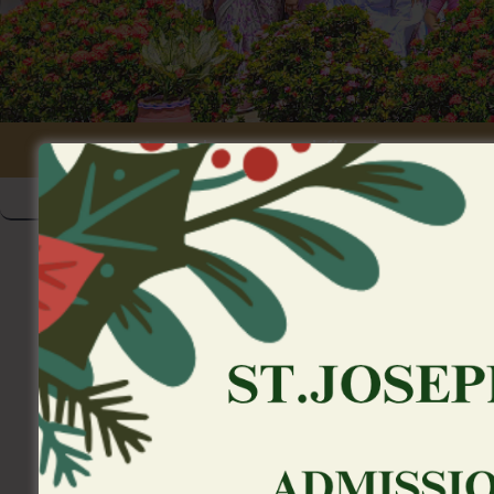
Metodos con el fin de consegu
>
Uncategorized
>
Metodos con el fin de cons