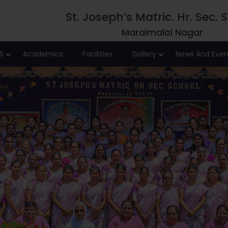
St. Joseph’s Matric. Hr. Sec. 
Maraimalai Nagar
S
Academics
Facilities
Gallery
News And Even