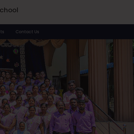
School
ts
Contact Us