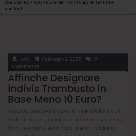
Mucchio Non AAMS Base Minimo 10 Euro � Testati e
Verificati
root
February 2, 2026
0
Comments
Affinche Designare
indivis Trambusto in
Base Meno 10 Euro?
Insecable confusione deposito 10� e l’ideale a chi
vuole verificare giochi in contante veri in assenza di
ferire lievemente assai il suo bilancio. Mediante