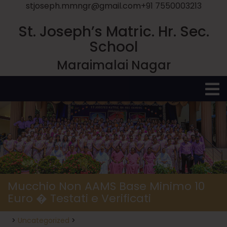
stjoseph.mmngr@gmail.com
+91 7550003213
St. Joseph’s Matric. Hr. Sec.
School
Maraimalai Nagar
O
M
Mucchio Non AAMS Base Minimo 10
Euro � Testati e Verificati
>
Uncategorized
>