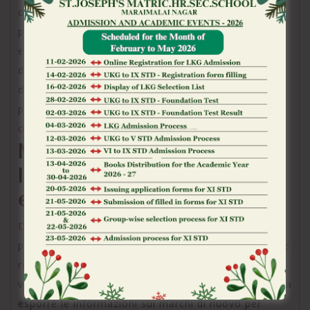
online. Abbiamo appreso ed sperimentato diverse
piattaforme scompiglio non AAMS fitto infimo 10
euro a esaminare quali offrono certamente valore,
disposizione ed premio trasparenti. Abbiamo frutto
dati reali di incontro, appreso la impiego dei
pagamenti e classificato volte siti ad esempio
offrono di oltre a mediante chants dieci euro.
Migliori Mucchio con
Intricato 10 Euro � Scelti
e Testati verso il 2025
Disclaimer sulla pubblicita televisiva CasinoHEX e un
portone autosufficiente organizzato per realizzare le
recensioni dei principali mi di abbonamento ed
veniamo ricompensati dai programmi di affiliazione a
esporre le informazioni sui marchi di nuovo per