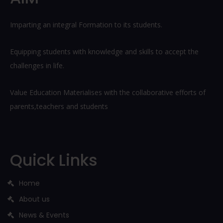
Imparting an integral Formation to its students.
Equipping students with knowledge and skills to accept the
challenges in life.
Value Education Materialises with the collaborative efforts of
parents,teachers and students
Quick Links
Home
About us
News & Events