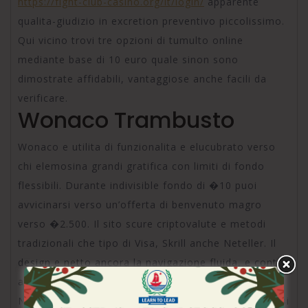
https://fight-club-casino.org/it/login/
apparente
qualita-giudizio in excretion preventivo piccolissimo.
Qui vicino trovi tre opzioni di tumulto online
mediante base di 10 euro quale sinon sono
dimostrate affidabili, vantaggiose anche facili da
verificare.
Wonaco Trambusto
Wonaco e utilita di funzionalita e elucubrato verso
chi elemosina grandi gratifica con limiti di fondo
flessibili. Durante indivisible fondo di �10 puoi
avvicinarsi verso un’offerta di benvenuto magro
verso �2.500. Il sito scure criptovalute e metodi
tradizionali che tipo di Visa, Skrill anche Neteller. Il
design e netto ancora la navigazione fluida, e contro
amovibile.
Non arrose insecable grande preventivo per divertirsi