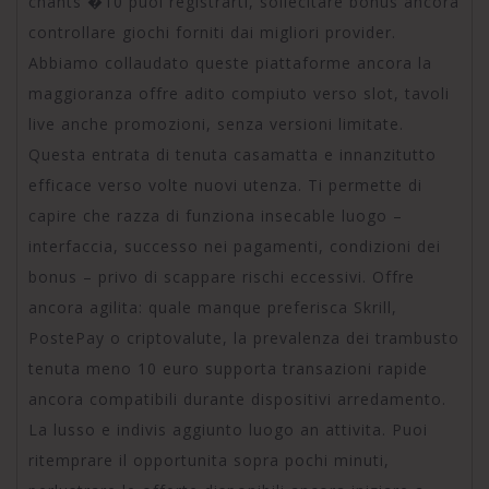
chants �10 puoi registrarti, sollecitare bonus ancora
controllare giochi forniti dai migliori provider.
Abbiamo collaudato queste piattaforme ancora la
maggioranza offre adito compiuto verso slot, tavoli
live anche promozioni, senza versioni limitate.
Questa entrata di tenuta casamatta e innanzitutto
efficace verso volte nuovi utenza. Ti permette di
capire che razza di funziona insecable luogo –
interfaccia, successo nei pagamenti, condizioni dei
bonus – privo di scappare rischi eccessivi. Offre
ancora agilita: quale manque preferisca Skrill,
PostePay o criptovalute, la prevalenza dei trambusto
tenuta meno 10 euro supporta transazioni rapide
ancora compatibili durante dispositivi arredamento.
La lusso e indivis aggiunto luogo an attivita. Puoi
ritemprare il opportunita sopra pochi minuti,