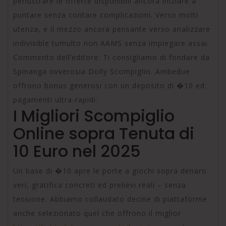
perlustrare le offerte disponibili ancora iniziare a
puntare senza contare complicazioni. Verso molti
utenza, e il mezzo ancora pensante verso analizzare
indivisible tumulto non AAMS senza impiegare assai.
Commento dell’editore: Ti consigliamo di fondare da
Spinanga ovverosia Dolly Scompiglio. Ambedue
offrono bonus generosi con un deposito di �10 ed
pagamenti ultra-rapidi.
I Migliori Scompiglio
Online sopra Tenuta di
10 Euro nel 2025
Un base di �10 apre le porte a giochi sopra denaro
veri, gratifica concreti ed prelievi reali – senza
tensione. Abbiamo collaudato decine di piattaforme
anche selezionato quel che offrono il miglior